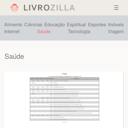
☰
Alimento
Ciências
Educação
Espiritual
Esportes
Imóveis
Internet
Saúde
Tecnologia
Viagem
Saúde