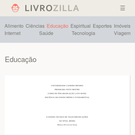
☰
Alimento
Ciências
Educação
Espiritual
Esportes
Imóveis
Internet
Saúde
Tecnologia
Viagem
Educação