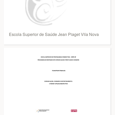
Escola Superior de Saúde Jean Piaget Vila Nova