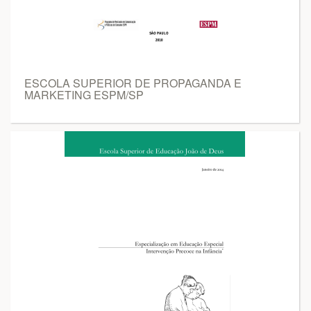
ESCOLA SUPERIOR DE PROPAGANDA E
MARKETING ESPM/SP