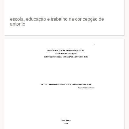
escola, educação e trabalho na concepção de
antonio