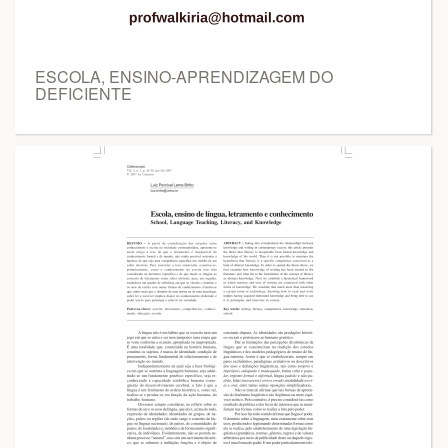
ESCOLA, ENSINO-APRENDIZAGEM DO
DEFICIENTE