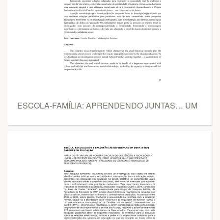
ESCOLA-FAMÍLIA: APRENDENDO JUNTAS… UM