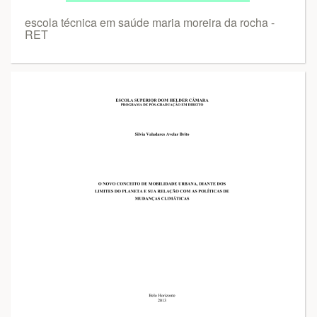
escola técnica em saúde maria moreira da rocha -
RET