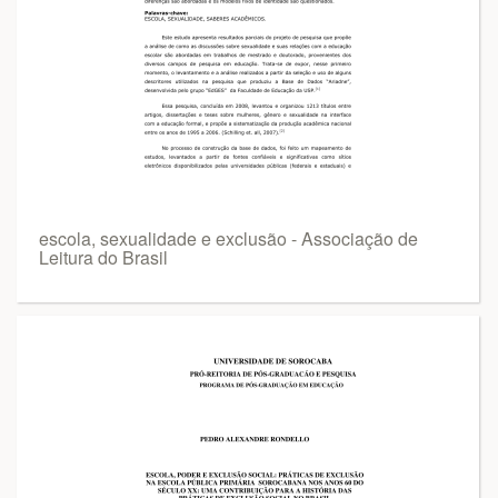
escola, sexualidade e exclusão - Associação de
Leitura do Brasil