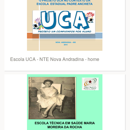
Escola UCA - NTE Nova Andradina - home