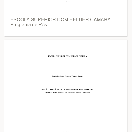
ESCOLA SUPERIOR DOM HELDER CÂMARA
Programa de Pós