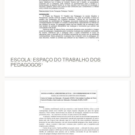
ESCOLA: ESPAÇO DO TRABALHO DOS
PEDAGOGOS¹