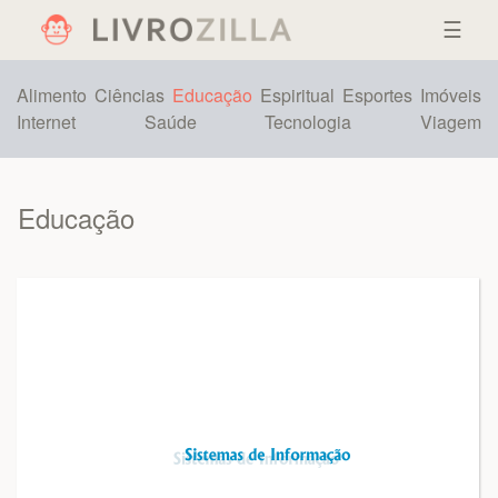
☰
Alimento
Ciências
Educação
Espiritual
Esportes
Imóveis
Internet
Saúde
Tecnologia
Viagem
Educação