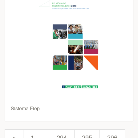
Sistema Fiep
prev
«
1 ...
294
295
296