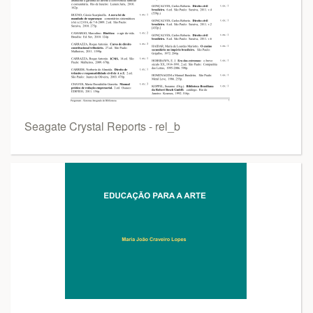
Seagate Crystal Reports - rel_b