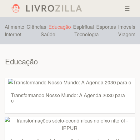
☰
Alimento
Ciências
Educação
Espiritual
Esportes
Imóveis
Internet
Saúde
Tecnologia
Viagem
Educação
Transformando Nosso Mundo: A Agenda 2030 para
o