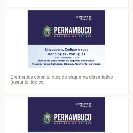
Elementos constituintes do esquema dissertativo
(assunto, tópico