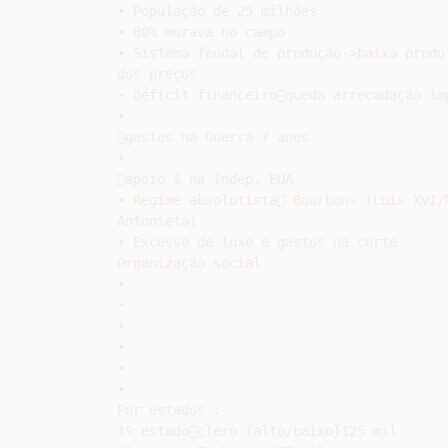
• População de 25 milhões

• 80% morava no campo

• Sistema feudal de produção->baixa produt
dos preços

• Déficit financeiroqueda arrecadação imp
•

gastos na Guerra 7 anos

•

apoio $ na Indep. EUA

• Regime absolutista Bourbons (Luis XVI/M
Antonieta)

• Excesso de luxo e gastos na corte

Organização social

•

•

•

•

•

•

Por estados :

1º estadoclero {alto/baixo}125 mil
