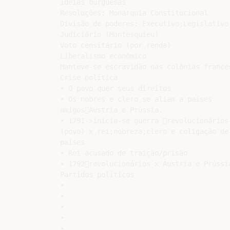
idéias burguesas

Resoluções: Monarquia Constitucional

Divisão de poderes: Executivo;Legislativo 
Judiciário (Montesquieu)

Voto censitário (por renda)

Liberalismo econômico

Manteve-se escravidão nas colônias frances
Crise política

• O povo quer seus direitos

• Os nobres e clero se aliam a países

amigosÁustria e Prússia.

• 1791->inicia-se guerra revolucionários

(povo) x rei;nobreza;clero e coligação de

países

• Rei acusado de traição/prisão

• 1792revolucionários x Áustria e Prússia
Partidos políticos

•

•

•

•

•
