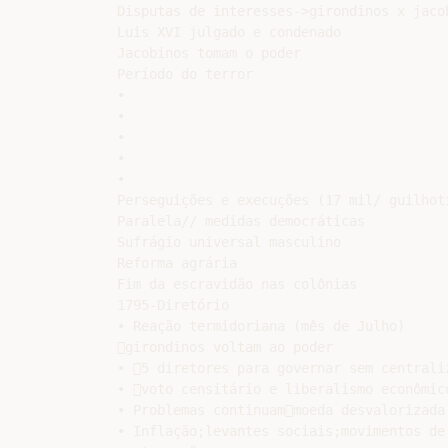
Disputas de interesses->girondinos x jacob
Luis XVI julgado e condenado

Jacobinos tomam o poder

Período do terror

•

•

•

•

•

Perseguições e execuções (17 mil/ guilhoti
Paralela// medidas democráticas

Sufrágio universal masculino

Reforma agrária

Fim da escravidão nas colônias

1795-Diretório

• Reação termidoriana (mês de Julho)

girondinos voltam ao poder

• 5 diretores para governar sem centraliz
• voto censitário e liberalismo econômico
• Problemas continuammoeda desvalorizada;
• Inflação;levantes sociais;movimentos de
