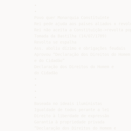
•

•

Povo quer Monarquia Constituinte

Rei pede ajuda aos países aliados x revolu
Rei não aceita a Constituição->revolta pop
Tomada da Bastilha (14/07/1789)

Revolta se espalha

Ass. aboliu dízimo e obrigações feudais

Aprovou “Declaração dos Direitos do Homem

e do Cidadão”

Declaração dos Direitos do Homem e

do Cidadão

•

•

•

•

Baseada no ideais iluministas

Igualdade de todos perante a lei

Direito à liberdade de expressão

Garantia à propriedade privada

“Declaração dos Direitos do Homem e
