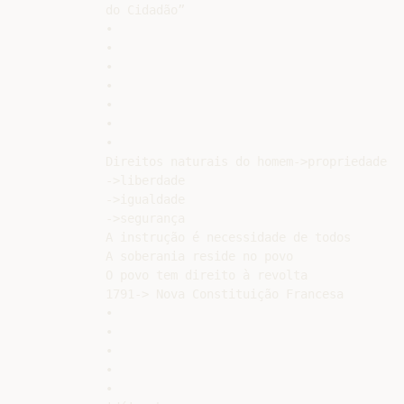
do Cidadão”

•

•

•

•

•

•

•

Direitos naturais do homem->propriedade

->liberdade

->igualdade

->segurança

A instrução é necessidade de todos

A soberania reside no povo

O povo tem direito à revolta

1791-> Nova Constituição Francesa

•

•

•

•

•
