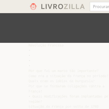
Revolução Francesa

•

•

•

•

Por que foi um marco tão importante?

Como era a situação da França no período?

Quais eram as idéias da burguesia?

Por que se formaram coligações contra a

França?

• Quais modificações foram implantadas pel
regime?

Situação da França por volta de 1780
