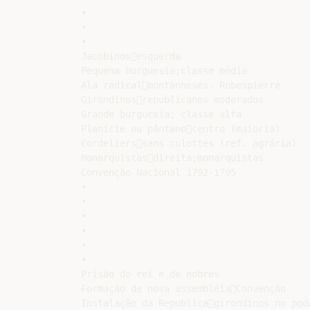
•

•

•

Jacobinosesquerda

Pequena burguesia;classe média

Ala radicalmontanheses- Robespierre

Girondinosrepublicanos moderados

Grande burguesia; classe alta

Planície ou pântanocentro (maioria)

Cordelierssans culottes (ref. agrária)

Monarquistasdireita;monarquistas

Convenção Nacional 1792-1795

•

•

•

•

•

•

Prisão do rei e de nobres

Formação de nova assembléiaConvenção

Instalação da Republicagirondinos no pode