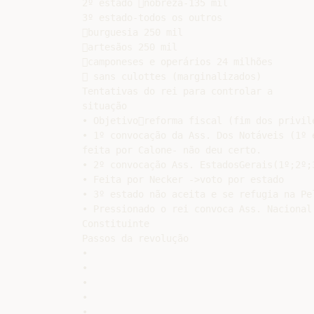
2º estado nobreza-135 mil

3º estado-todos os outros

burguesia 250 mil

artesãos 250 mil

camponeses e operários 24 milhões

 sans culottes (marginalizados)

Tentativas do rei para controlar a

situação

• Objetivoreforma fiscal (fim dos privilé
• 1º convocação da Ass. Dos Notáveis (1º e
feita por Calone- não deu certo.

• 2º convocação Ass. EstadosGerais(1º;2º;3
• Feita por Necker ->voto por estado

• 3º estado não aceita e se refugia na Pel
• Pressionado o rei convoca Ass. Nacional

Constituinte

Passos da revolução

•

•

•

•

•
