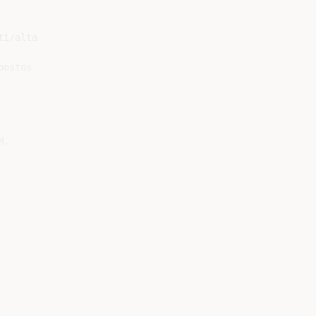
i/alta

ostos

.
