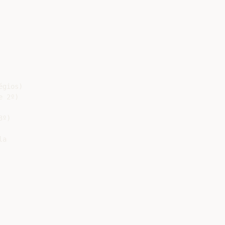
gios)

 2º)

º)

a
