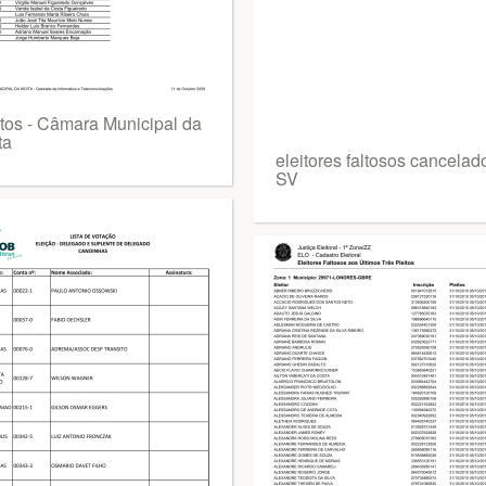
itos - Câmara Municipal da
ta
eleitores faltosos cancelad
SV