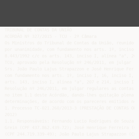
TRIBUNAL DE CONTAS DA UNIÃO

ACÓRDÃO Nº 327/2015 - TCU - 2ª Câmara

Os Ministros do Tribunal de Contas da União, reunidos 
por unanimidade, com fundamento nos arts. 1º, inciso I
8.443/1992 c/c os arts. 143, inciso I, alínea "a", 208
TCU, aprovado pela Resolução nº 246/2011, em julgar re
Srs. João Paulo Lajus Strapazzon e José Henrique Ferre
com fundamento nos arts. 1º, inciso I, 16, inciso I, 1
arts. 143, inciso I, alínea "a", 207 e 214, inciso I, 
Resolução nº 246/2011, em julgar regulares as contas d
no item 1.1 deste Acórdão, dando-lhes quitação plena, 
determinações, de acordo com os pareceres emitidos nos 
1. Processo TC-021.260/2013-3 (PRESTAÇÃO DE CONTAS ORD
2012)

1.1. Responsáveis: Fernando Lucio Rodrigues de Souza (
Grein (CPF 437.862.439-72); José Henrique Ferreira (CP
(CPF 244.719.339-49); João Paulo Lajus Strapazzon (CPF