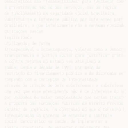
democráticos são “resemantizados” para funcionar como 
a privatização não só dos serviços, mas da lógica

de funcionamento da seguridade social brasileira.

Substitui-se o interesse público por interesses partic
brasileiro, o que infelizmente não é nenhuma novidade 
dificações buscam

legitimidade

utilizando, de forma

irresponsável e inconsequente, valores como a democrac
transparência e justiça social para justificar prática
A contra-reforma do Estado vem atingindo a

saúde, desde a década de 1990, por meio da

restrição do financiamento público e da dicotomia entr
rompendo com a concepção de integralidade

através da criação de dois subsistemas: o subsistema d
uma vez que esse atendimento não é de interesse do set
por unidades de maior complexidade que seriam transfor
A proposta das Fundações Públicas de Direito Privado, 
caráter de urgência, na contramão do que o Conselho Na
intenção-ação do governo de esvaziar o controle

social democrático na saúde, de implementar a

lógica privatista, de aplastar o movimento dos
