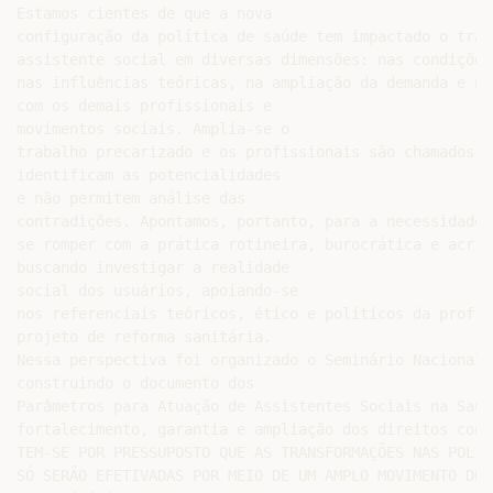
Estamos cientes de que a nova

configuração da política de saúde tem impactado o traba
assistente social em diversas dimensões: nas condições
nas influências teóricas, na ampliação da demanda e na
com os demais profissionais e

movimentos sociais. Amplia-se o

trabalho precarizado e os profissionais são chamados p
identificam as potencialidades

e não permitem análise das

contradições. Apontamos, portanto, para a necessidade d
se romper com a prática rotineira, burocrática e acríti
buscando investigar a realidade

social dos usuários, apoiando-se

nos referenciais teóricos, ético e políticos da profis
projeto de reforma sanitária.

Nessa perspectiva foi organizado o Seminário Nacional 
construindo o documento dos

Parâmetros para Atuação de Assistentes Sociais na Saúd
fortalecimento, garantia e ampliação dos direitos conqu
TEM-SE POR PRESSUPOSTO QUE AS TRANSFORMAÇÕES NAS POLÍT
SÓ SERÃO EFETIVADAS POR MEIO DE UM AMPLO MOVIMENTO DE 