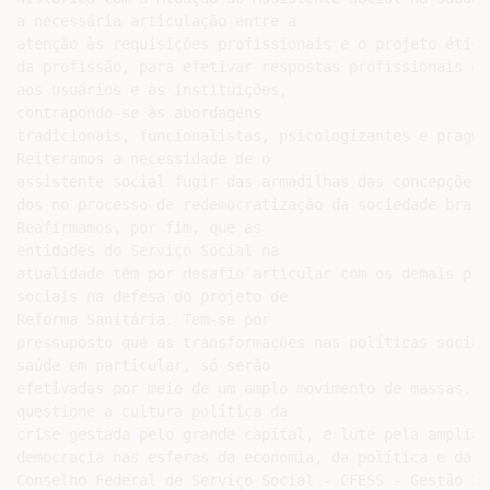
a necessária articulação entre a

atenção às requisições profissionais e o projeto ético
da profissão, para efetivar respostas profissionais qu
aos usuários e às instituições,

contrapondo-se às abordagens

tradicionais, funcionalistas, psicologizantes e pragmát
Reiteramos a necessidade de o

assistente social fugir das armadilhas das concepções 
dos no processo de redemocratização da sociedade brasil
Reafirmamos, por fim, que as

entidades do Serviço Social na

atualidade têm por desafio articular com os demais pro
sociais na defesa do projeto de

Reforma Sanitária. Tem-se por

pressuposto que as transformações nas políticas sociais
saúde em particular, só serão

efetivadas por meio de um amplo movimento de massas, qu
questione a cultura política da

crise gestada pelo grande capital, e lute pela ampliaçã
democracia nas esferas da economia, da política e da cu
Conselho Federal de Serviço Social - CFESS - Gestão 20