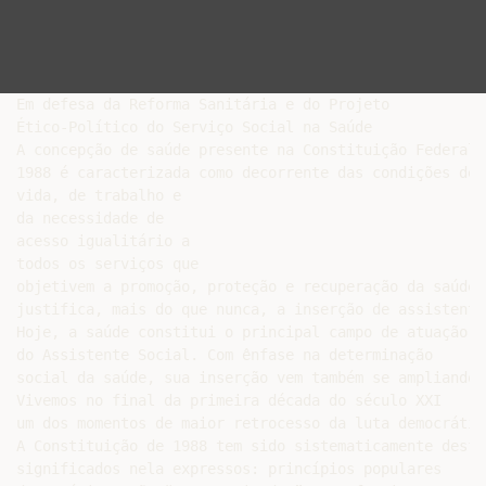
Em defesa da Reforma Sanitária e do Projeto

Ético-Político do Serviço Social na Saúde

A concepção de saúde presente na Constituição Federal d
1988 é caracterizada como decorrente das condições de

vida, de trabalho e

da necessidade de

acesso igualitário a

todos os serviços que

objetivem a promoção, proteção e recuperação da saúde,
justifica, mais do que nunca, a inserção de assistente
Hoje, a saúde constitui o principal campo de atuação

do Assistente Social. Com ênfase na determinação

social da saúde, sua inserção vem também se ampliando 
Vivemos no final da primeira década do século XXI

um dos momentos de maior retrocesso da luta democrátic
A Constituição de 1988 tem sido sistematicamente desfi
significados nela expressos: princípios populares
