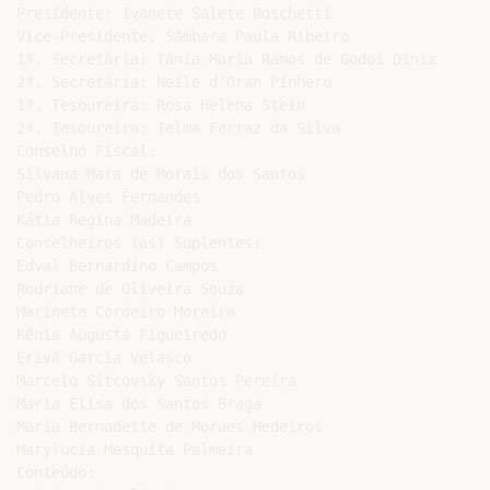
Presidente: Ivanete Salete Boschetti

Vice-Presidente: Sâmbara Paula Ribeiro

1ª. Secretária: Tânia Maria Ramos de Godoi Diniz

2ª. Secretária: Neile d’Oran Pinhero

1ª. Tesoureira: Rosa Helena Stein

2ª. Tesoureira: Telma Ferraz da Silva

Conselho Fiscal:

Silvana Mara de Morais dos Santos

Pedro Alves Fernandes

Kátia Regina Madeira

Conselheiros (as) Suplentes:

Edval Bernardino Campos

Rodriane de Oliveira Souza

Marinete Cordeiro Moreira

Kênia Augusta Figueiredo

Erivã Garcia Velasco

Marcelo Sitcovsky Santos Pereira

Maria Elisa dos Santos Braga

Maria Bernadette de Moraes Medeiros

Marylucia Mesquita Palmeira

Conteúdo:
