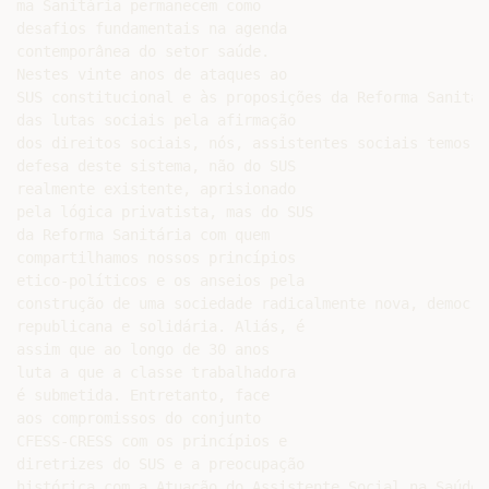
ma Sanitária permanecem como

desafios fundamentais na agenda

contemporânea do setor saúde.

Nestes vinte anos de ataques ao

SUS constitucional e às proposições da Reforma Sanitár
das lutas sociais pela afirmação

dos direitos sociais, nós, assistentes sociais temos n
defesa deste sistema, não do SUS

realmente existente, aprisionado

pela lógica privatista, mas do SUS

da Reforma Sanitária com quem

compartilhamos nossos princípios

etico-políticos e os anseios pela

construção de uma sociedade radicalmente nova, democrát
republicana e solidária. Aliás, é

assim que ao longo de 30 anos

luta a que a classe trabalhadora

é submetida. Entretanto, face

aos compromissos do conjunto

CFESS-CRESS com os princípios e

diretrizes do SUS e a preocupação

histórica com a Atuação do Assistente Social na Saúde,