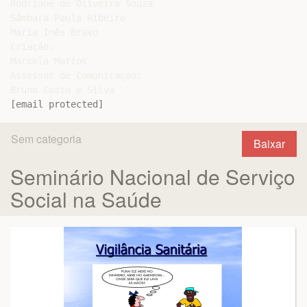
Rodriane de Oliveira Souza

Sâmbara Paula Ribeiro

Maria Inês Bravo

Criação:

Marcela Mattos

Assessor de Comunicação:

[email protected]
Sem categoria
Baixar
Seminário Nacional de Serviço
Social na Saúde