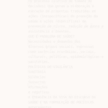
no processo coletivo de tomada de

decisões) que geram a elaboração e

execução de propostas traduzidas em

ações (inespecíficas) de promoção da

saúde e ações (específicas) de

prevenção de riscos, redução de danos e

assistência a doentes.

QUE É PROBLEMA DE SAÚDE?

Necessidades e demandas dos

diversos grupos sociais, expressas

como carências econômicas, sociais,

culturais, políticas, epidemiológicas e

sanitárias.

POLÍTICAS DE VIGILÂNCIA

SANITÁRIA

Silêncios

Sussurros

Afirmações

e negativas

A EMERGÊNCIA DA VISA NO DISCURSO DA

SAÚDE E NA FORMULAÇÃO DE POLÍTICAS

Antecedentes
