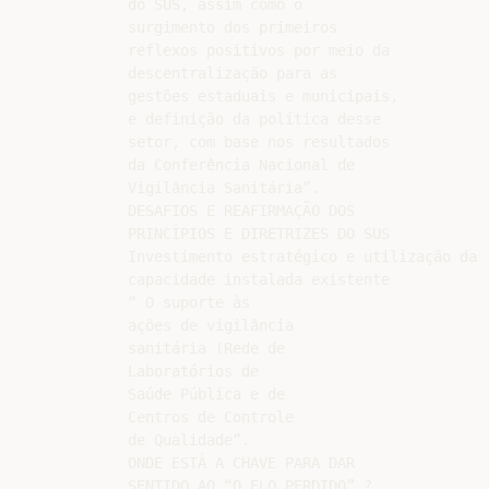
do SUS, assim como o

surgimento dos primeiros

reflexos positivos por meio da

descentralização para as

gestões estaduais e municipais,

e definição da política desse

setor, com base nos resultados

da Conferência Nacional de

Vigilância Sanitária”.

DESAFIOS E REAFIRMAÇÃO DOS

PRINCÍPIOS E DIRETRIZES DO SUS

Investimento estratégico e utilização da

capacidade instalada existente

“ O suporte às

ações de vigilância

sanitária (Rede de

Laboratórios de

Saúde Pública e de

Centros de Controle

de Qualidade”.

ONDE ESTÁ A CHAVE PARA DAR

SENTIDO AO “O ELO PERDIDO” ?
