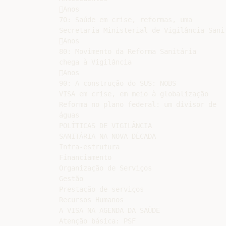
Anos

70: Saúde em crise, reformas, uma

Secretaria Ministerial de Vigilância Sanit
Anos

80: Movimento da Reforma Sanitária

chega à Vigilância

Anos

90: A construção do SUS: NOBS

VISA em crise, em meio à globalização

Reforma no plano federal: um divisor de

águas

POLÍTICAS DE VIGILÂNCIA

SANITÁRIA NA NOVA DÉCADA

Infra-estrutura

Financiamento

Organização de Serviços

Gestão

Prestação de serviços

Recursos Humanos

A VISA NA AGENDA DA SAÚDE

Atenção básica: PSF
