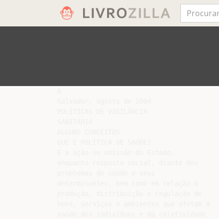
A

Salvador, agosto de 2004

POLÍTICAS DE VIGILÂNCIA

SANITÁRIA

ALGUNS CONCEITOS

QUE É POLÍTICA DE SAÚDE?

É a ação ou omissão do Estado,

enquanto resposta social, diante dos

problemas de saúde e seus

determinantes, bem como em relação à

produção, distribuição e regulação de

bens, serviços e ambientes que afetam a

saúde dos indivíduos e da coletividade
