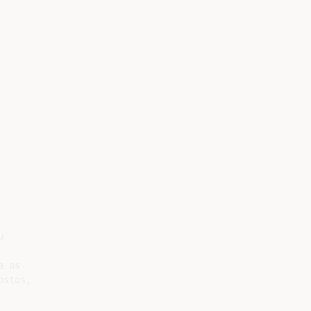


 as

stos,
