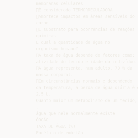
membranas celulares

É considerada TERMORREGULADORA

Amortece impactos em áreas sensíveis do

corpo

É substrato para ocorrências de reações

químicas

E qual a quantidade de água no

organismo humano?

A taxa de água depende de fatores como:

atividade do tecido e idade do indivíduo.

A água representa, num adulto, 70 % da

massa corporal.

Em circunstâncias normais e dependendo

da temperatura, a perda de água diária é d
2,5 L.

Quanto maior um metabolismo de um tecido, 
.

água que nele normalmente existe

ÓRGÃO

TAXA DE ÁGUA (%)

Encéfalo de embrião
