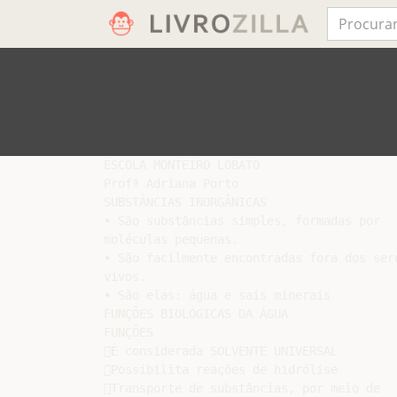
ESCOLA MONTEIRO LOBATO

Profª Adriana Porto

SUBSTÂNCIAS INORGÂNICAS

• São substâncias simples, formadas por

moléculas pequenas.

• São facilmente encontradas fora dos sere
vivos.

• São elas: água e sais minerais

FUNÇÕES BIOLÓGICAS DA ÁGUA

FUNÇÕES

É considerada SOLVENTE UNIVERSAL

Possibilita reações de hidrólise

Transporte de substâncias, por meio de
