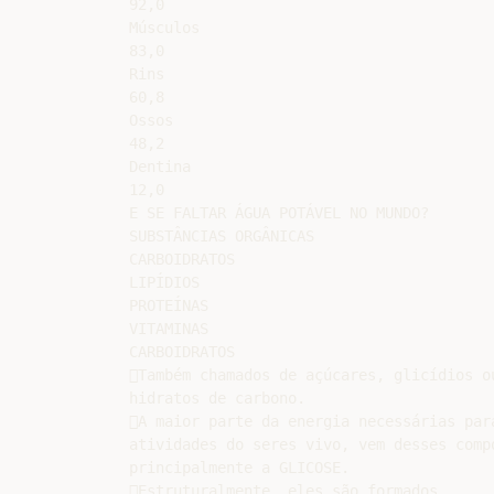
92,0

Músculos

83,0

Rins

60,8

Ossos

48,2

Dentina

12,0

E SE FALTAR ÁGUA POTÁVEL NO MUNDO?

SUBSTÂNCIAS ORGÂNICAS

CARBOIDRATOS

LIPÍDIOS

PROTEÍNAS

VITAMINAS

CARBOIDRATOS

Também chamados de açúcares, glicídios ou
hidratos de carbono.

A maior parte da energia necessárias para
atividades do seres vivo, vem desses compo
principalmente a GLICOSE.

Estruturalmente, eles são formados
