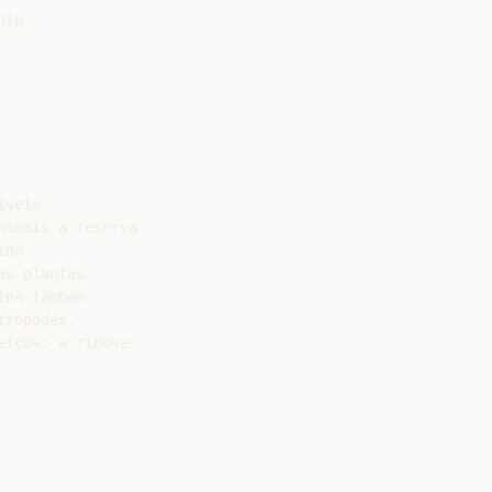
io.

veis

imais a reserva

do.

s plantas

na também

rópodes.

icos: a ribose
