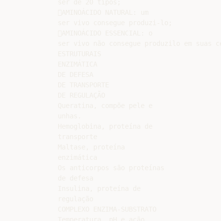
ser de 20 tipos;

AMINOÁCIDO NATURAL: um

ser vivo consegue produzi-lo;

AMINOÁCIDO ESSENCIAL: o

ser vivo não consegue produzilo em suas cé
ESTRUTURAIS

ENZIMÁTICA

DE DEFESA

DE TRANSPORTE

DE REGULAÇÃO

Queratina, compõe pele e

unhas.

Hemoglobina, proteína de

transporte

Maltase, proteína

enzimática

Os anticorpos são proteínas

de defesa

Insulina, proteína de

regulação

COMPLEXO ENZIMA-SUBSTRATO

Temperatura, pH e ação
