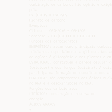
combinação de carbono, hidrogênio e oxigên
pela

Cx (H2O)y = CxH2yOy

Hidrato de carbono

Exemplos:

Glicose - C6(H2O)6 = C6H12O6

Sacarose - C12(H2O)11 = C12H22O11

Funções dos carboidratos

ENERGÉTICA: atuam como principais combustí
celulares, especialmente a glicose. Nos an
de açúcar é glicogênio e nas plantas o ami
ESTRUTURAL: constituem a parede celular da
(celulose) e dos fungos (quitina). A quiti
participa da formação de esqueleto dos art
GENÉTICA: são componentes dos ácidos nucle
no RNA e a desoxirribose no DNA.

Funções dos carboidratos

LIPÍDIOS: construção e reserva de

energia

ÁCIDOS GRAXOS

+
