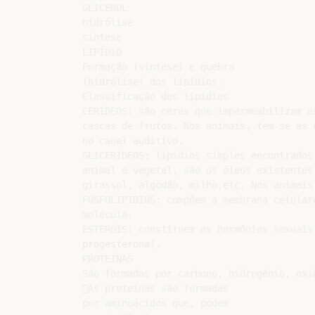
GLICEROL

hidrólise

síntese

LIPÍDIO

Formação (síntese) e quebra

(hidrólise) dos lipídios.

Classificação dos lipídios

CERÍDEOS: são ceras que impermeabilizam as
cascas de frutos. Nos animais, tem-se as 
no canal auditivo.

GLICERÍDEOS: lipídios simples encontrados 
animal e vegetal, são os óleos existentes 
girassol, algodão, milho,etc. Nos animais
FOSFOLIPÍDIOS: compõem a membrana celular
molécula.

ESTERÓIS: constituem os hormônios sexuais
progesterona).

PROTEÍNAS

São formadas por carbono, hidrogênio, oxig
As proteínas são formadas

por aminoácidos que, podem
