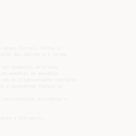
 peças florais, folhas e

ceras das abelhas e o cerume

nos alimentos de origem

em sementes de amendoim,

 são os triglicerídeos (gordura)

es e apresentam fosfato na

 (testosterona, estrogênio e

ênio e nitrogênio.
