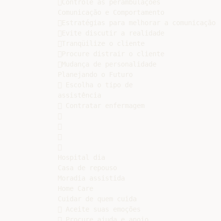
Controle as perambulações

Comunicação e Comportamento

Estratégias para melhorar a comunicação

Evite discutir a realidade

Tranqüilize o cliente

Procure distrair o cliente

Mudança de personalidade

Planejando o Futuro

 Escolha o tipo de

assistência

 Contratar enfermagem









Hospital dia

Casa de repouso

Moradia assistida

Home Care

Cuidar de quem cuida

 Aceite suas emoções

 Procure ajuda e apoio
