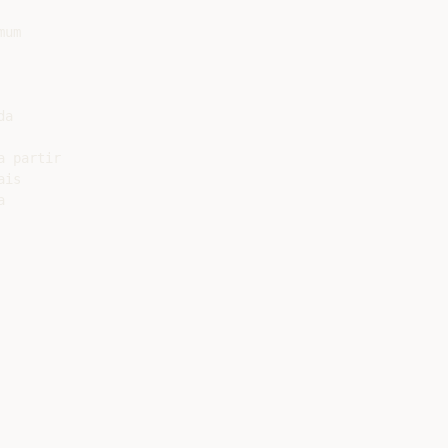
um

a

 partir

is


