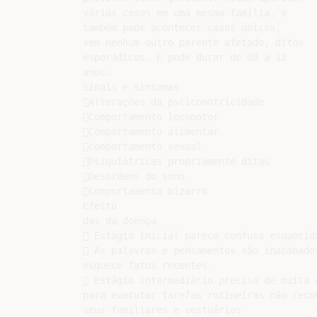
vários casos em uma mesma família, e

também pode acontecer casos únicos,

sem nenhum outro parente afetado, ditos

esporádicos. E pode durar de 08 a 12

anos.

Sinais e Sintomas

Alterações da pscicomotricidade

Comportamento locomotor

Comportamento alimentar

comportamento sexual

Psiquiátricas propriamente ditas

Desordens do sono

Comportamento bizarro

Efeito

das da doença

 Estágio inicial parece confusa esquecida
 As palavras e pensamentos são inacabados
esquece fatos recentes.

 Estágio intermediário precisa de muita a
para executar tarefas rotineiras não recon
seus familiares e vestuários
