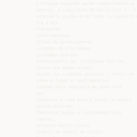
 Estágio Avançado perde completamente a

memória, a capacidade de raciocínio e ´´e

necessário ajudá-lo em todos os aspectos d
dia a dia.

Tratamento

Medicamentoso

Plano de gerenciamento

Cuidados de Enfermagem

Cuidados diários

Planejamento das atividades diárias

Dicas que podem ajudar

Ajuda nos cuidados pessoais ( vestir-se

banho e tomar os medicamentos)

Zelando pela segurança de quem você

ama

Organize a casa para a torná-la segura

Evite desordem

Mantenha fogões e eletrodomésticos

seguros

Previna outros riscos

Impeça do doente de dirigir
