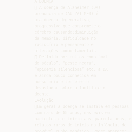
A DOENÇA

 A doença de Alzheimer (DA)

pronuncia-se (AU-ZAI-MER) é

uma doença degenerativa,

progressiva que compromete o

cérebro causando:diminuição

da memória, dificuldade no

raciocínio e pensamento e

alterações comportamentais.

 Definida por muitos como “mal

do século”, “peste negra”,

“epidemia silenciosa” etc. a DA

é ainda pouco conhecida em

nosso meio e tem efeito

devastador sobre a família e o

doente.

Evolução

Em geral a doença se instala em pessoas

com mais de 65 anos, mas existem

pacientes com início aos quarenta anos, e

relatos raros de início na infância, de

provável cunho genético. Podem aparecer
