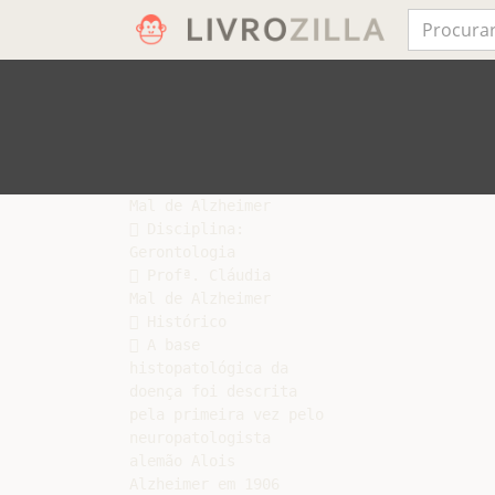
Mal de Alzheimer

 Disciplina:

Gerontologia

 Profª. Cláudia

Mal de Alzheimer

 Histórico

 A base

histopatológica da

doença foi descrita

pela primeira vez pelo

neuropatologista

alemão Alois

Alzheimer em 1906
