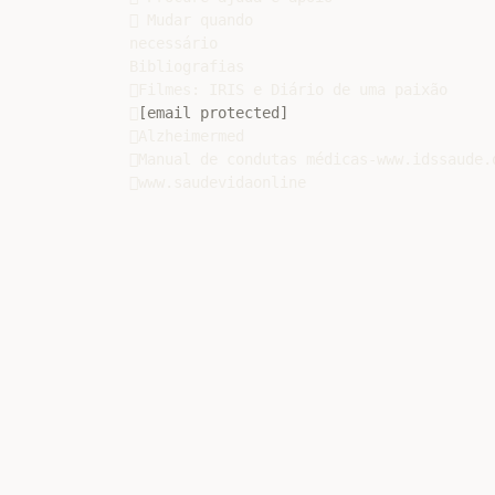
 Mudar quando

necessário

Bibliografias

Filmes: IRIS e Diário de uma paixão


[email protected]
Alzheimermed

Manual de condutas médicas-www.idssaude.o