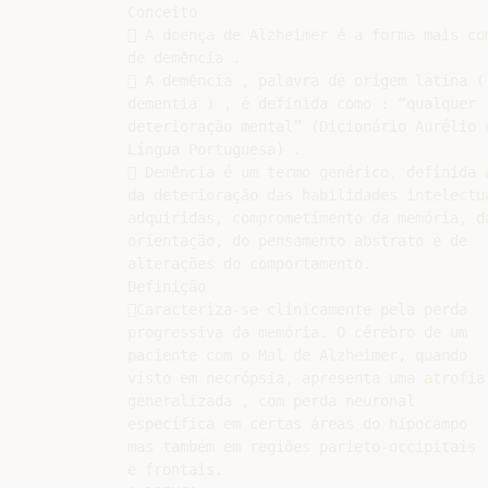
Conceito

 A doença de Alzheimer é a forma mais com
de demência .

 A demência , palavra de origem latina (

dementia ) , é definida como : “qualquer

deterioração mental” (Dicionário Aurélio d
Língua Portuguesa) .

 Demência é um termo genérico, definida a
da deterioração das habilidades intelectua
adquiridas, comprometimento da memória, da
orientação, do pensamento abstrato e de

alterações do comportamento.

Definição

Caracteriza-se clinicamente pela perda

progressiva da memória. O cérebro de um

paciente com o Mal de Alzheimer, quando

visto em necrópsia, apresenta uma atrofia

generalizada , com perda neuronal

específica em certas áreas do hipocampo

mas também em regiões parieto-occipitais

e frontais.
