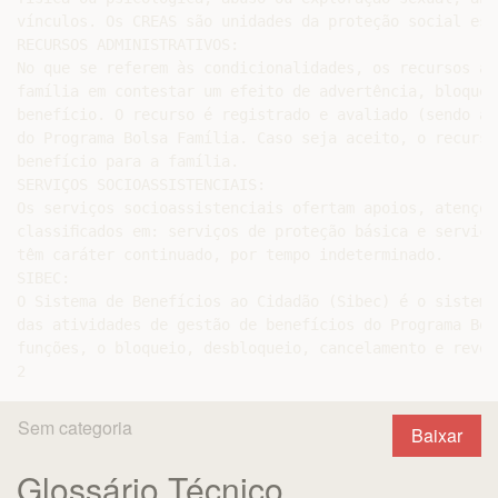
vínculos. Os CREAS são unidades da proteção social espe
RECURSOS ADMINISTRATIVOS:

No que se referem às condicionalidades, os recursos ad
família em contestar um efeito de advertência, bloquei
benefício. O recurso é registrado e avaliado (sendo ac
do Programa Bolsa Família. Caso seja aceito, o recurso
benefício para a família.

SERVIÇOS SOCIOASSISTENCIAIS:

Os serviços socioassistenciais ofertam apoios, atençõe
classiﬁcados em: serviços de proteção básica e serviço
têm caráter continuado, por tempo indeterminado.

SIBEC:

O Sistema de Benefícios ao Cidadão (Sibec) é o sistema
das atividades de gestão de benefícios do Programa Bol
funções, o bloqueio, desbloqueio, cancelamento e rever
Sem categoria
Baixar
Glossário Técnico