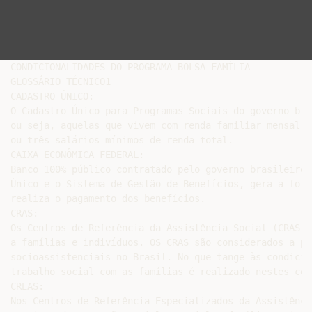
CONDICIONALIDADES DO PROGRAMA BOLSA FAMÍLIA

GLOSSÁRIO TÉCNICO1

CADASTRO ÚNICO:

O Cadastro Único para Programas Sociais do governo bra
ou seja, aquelas que vivem com renda familiar mensal d
ou três salários mínimos de renda total.

CAIXA ECONÔMICA FEDERAL:

Banco 100% público contratado pelo governo brasileiro,
Único e o Sistema de Gestão de Benefícios, gera a folh
realiza o pagamento dos benefícios.

CRAS:

Os Centros de Referência da Assistência Social (CRAS) 
a famílias e indivíduos. OS CRAS são considerados a po
socioassistenciais no Brasil. No que tange às condicio
trabalho social com as famílias é realizado nestes cent
CREAS:

Nos Centros de Referência Especializados da Assistênci