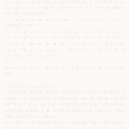
serviços de proteção social especial a famílias e indi
serviços com a rede de assistência social e as demais 
INTEROPERABILIDADE:

É a capacidade de um sistema se comunicar de forma tra
PROTEÇÃO SOCIAL:

A proteção social na assistência social trabalha com o
e contingências por decorrência de questões sociais, e
dignidade humana. Na perspectiva do Sistema Único de A
a proteção social apresenta dois níveis de atenção dif
proteção social especial.

1

Texto elaborado a partir das seguintes fontes: Propost
WWP.

1

PROTEÇÃO SOCIAL BÁSICA:

A proteção social básica apresenta características pre
social. As situações enfrentadas são de baixa complexi
entre outras). Tem por objetivos prevenir situações de
potencialidades e do fortalecimento de vínculos famili
PROTEÇÃO SOCIAL ESPECIAL:

As ações de proteção social especial têm como destinat
física ou psicológica, abuso ou exploração sexual; aba