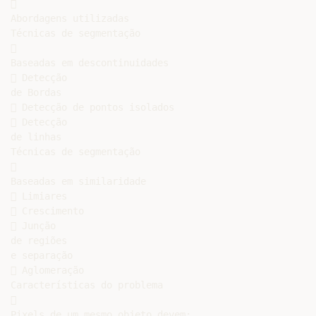


Abordagens utilizadas

Técnicas de segmentação



Baseadas em descontinuidades

 Detecção

de Bordas

 Detecção de pontos isolados

 Detecção

de linhas

Técnicas de segmentação



Baseadas em similaridade

 Limiares

 Crescimento

 Junção

de regiões

e separação

 Aglomeração

Características do problema



Pixels de um mesmo objeto devem:
