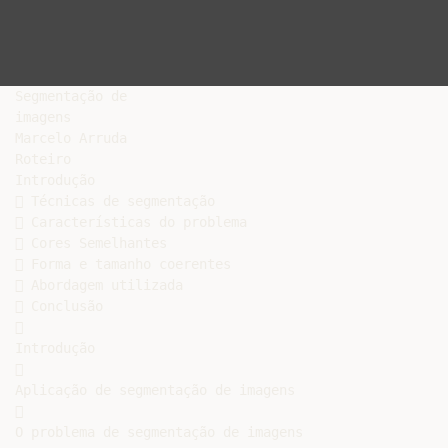
Segmentação de

imagens

Marcelo Arruda

Roteiro

Introdução

 Técnicas de segmentação

 Características do problema

 Cores Semelhantes

 Forma e tamanho coerentes

 Abordagem utilizada

 Conclusão



Introdução



Aplicação de segmentação de imagens



O problema de segmentação de imagens
