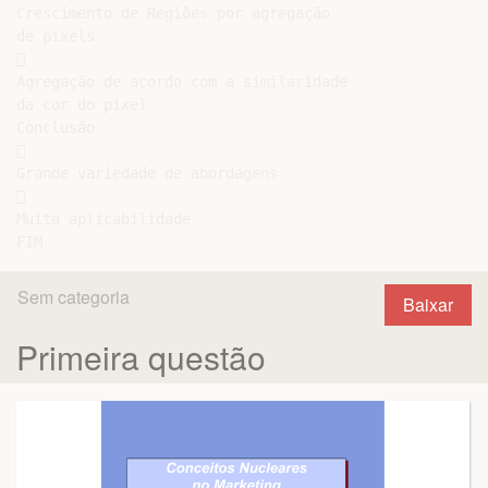
Crescimento de Regiões por agregação

de pixels



Agregação de acordo com a similaridade

da cor do pixel

Conclusão



Grande variedade de abordagens



Muita aplicabilidade

Sem categoria
Baixar
Primeira questão