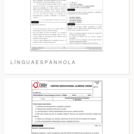
L Í N G U A E S P A N H O L A