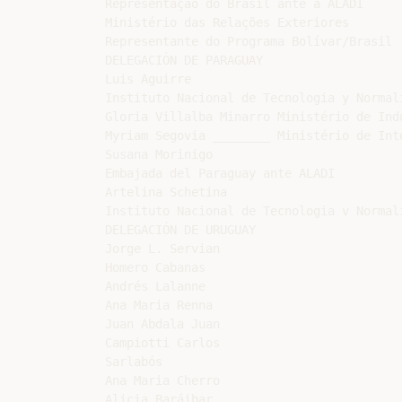
Representação do Brasil ante a ALADI

Ministério das Relações Exteriores

Representante do Programa Bolívar/Brasil

DELEGACIÓN DE PARAGUAY

Luis Aguirre

Instituto Nacional de Tecnologia y Normali
Gloria Villalba Minarro Ministério de Indu
Myriam Segovia ________ Ministério de Inte
Susana Morinigo

Embajada del Paraguay ante ALADI

Artelina Schetina

Instituto Nacional de Tecnologia v Normali
DELEGACIÓN DE URUGUAY

Jorge L. Servian

Homero Cabanas

Andrés Lalanne

Ana Maria Renna

Juan Abdala Juan

Campiotti Carlos

Sarlabós

Ana Maria Cherro

Alicia Baráibar
