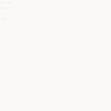
da de

nes

ama
