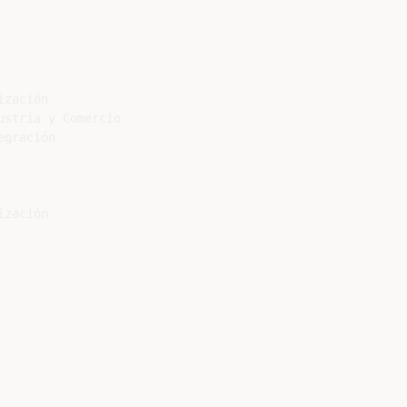
zación

stria y Comercio

gración

zación
