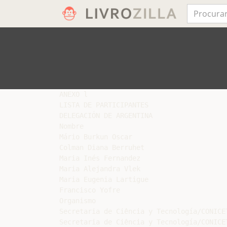
ANEXO l

LISTA DE PARTICIPANTES

DELEGACIÓN DE ARGENTINA

Nombre

Mário Burkun Oscar

Colman Diana Berruhet

Maria Inés Fernandez

Maria Alejandra Vlek

Maria Eugenia Lartigue

Francisco Yofre

Organismo

Secretaria de Ciência y Tecnología/CONICET
Secretaria de Ciência y Tecnología/CONICET