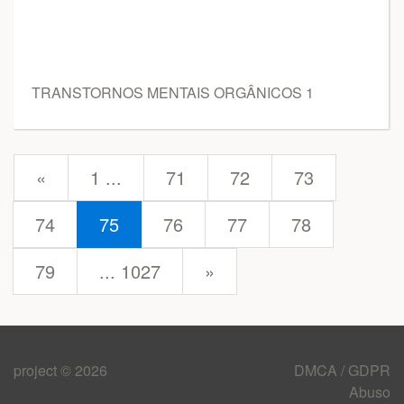
TRANSTORNOS MENTAIS ORGÂNICOS 1
prev
«
1 ...
71
72
73
74
75
76
77
78
next
79
... 1027
»
project © 2026
DMCA / GDPR
Abuso