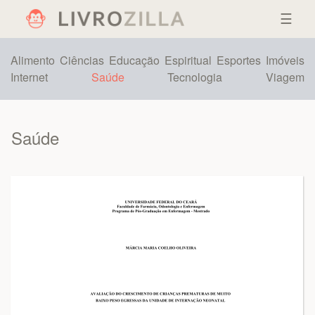
☰
Alimento
Ciências
Educação
Espiritual
Esportes
Imóveis
Internet
Saúde
Tecnologia
Viagem
Saúde