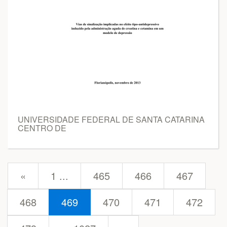
UNIVERSIDADE FEDERAL DE SANTA CATARINA
CENTRO DE
prev
«
1 ...
465
466
467
468
469
470
471
472