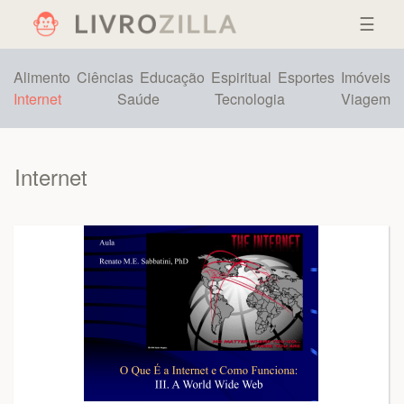
☰
Alimento
Ciências
Educação
Espiritual
Esportes
Imóveis
Internet
Saúde
Tecnologia
Viagem
Internet