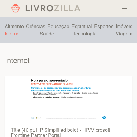
☰
Alimento
Ciências
Educação
Espiritual
Esportes
Imóveis
Internet
Saúde
Tecnologia
Viagem
Internet
Title (46 pt. HP Simplified bold) - HP/Microsoft
Frontline Partner Portal