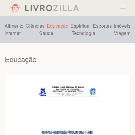
☰
Alimento
Ciências
Educação
Espiritual
Esportes
Imóveis
Internet
Saúde
Tecnologia
Viagem
Educação