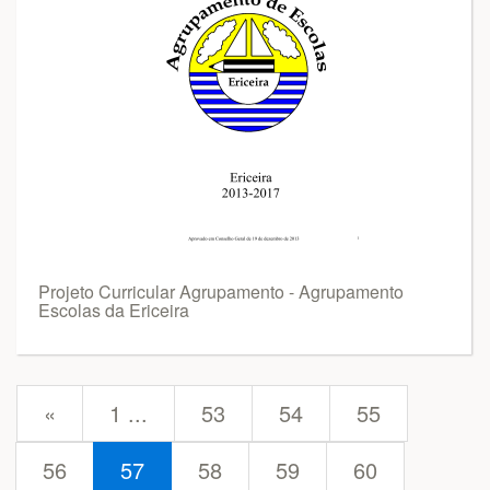
Projeto Curricular Agrupamento - Agrupamento
Escolas da Ericeira
prev
«
1 ...
53
54
55
56
57
58
59
60