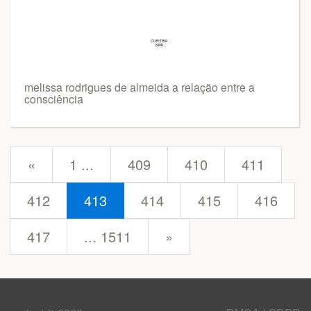
melissa rodrigues de almeida a relação entre a
consciência
prev
«
1 ...
409
410
411
412
413
414
415
416
next
417
... 1511
»