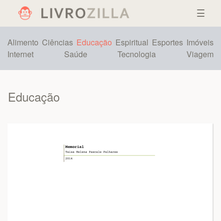
☰
Alimento
Ciências
Educação
Espiritual
Esportes
Imóveis
Internet
Saúde
Tecnologia
Viagem
Educação