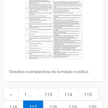
“Desafios e perspectivas da formação e prática
prev
«
1 ...
113
114
115
116
117
118
119
120