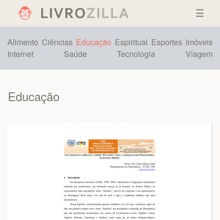
☰
Alimento
Ciências
Educação
Espiritual
Esportes
Imóveis
Internet
Saúde
Tecnologia
Viagem
Educação