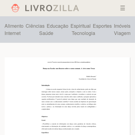
☰
Alimento
Ciências
Educação
Espiritual
Esportes
Imóveis
Internet
Saúde
Tecnologia
Viagem