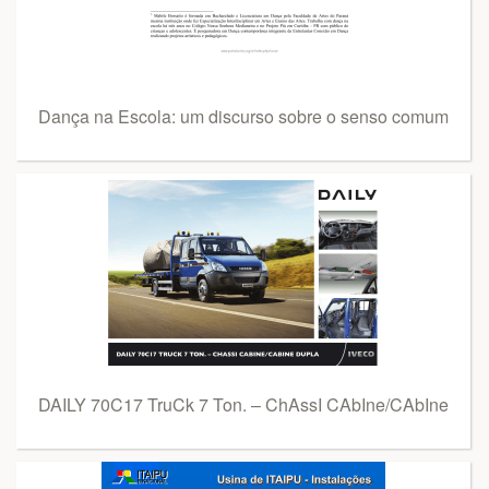
Dança na Escola: um discurso sobre o senso comum
DAILY 70C17 TruCk 7 Ton. – ChAssI CAbIne/CAbIne