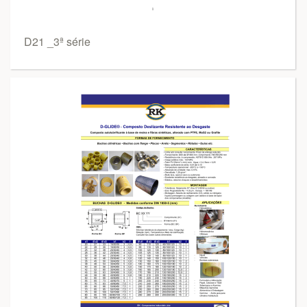
D21 _3ª série