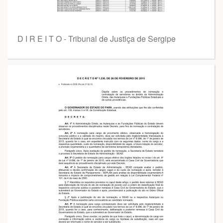
D I R E I T O - Tribunal de Justiça de Sergipe