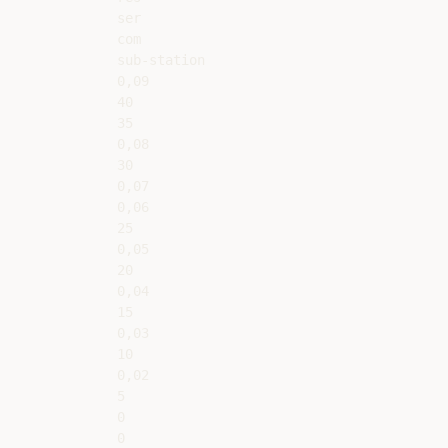
ser

com

sub-station

0,09

40

35

0,08

30

0,07

0,06

25

0,05

20

0,04

15

0,03

10

0,02

5

0

0
