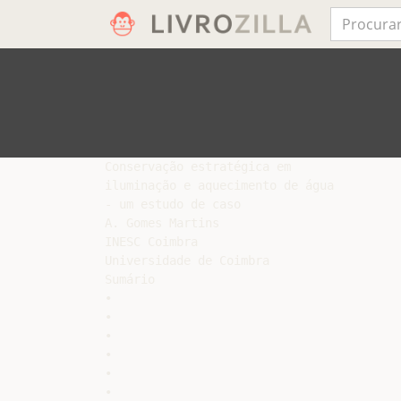
Conservação estratégica em

iluminação e aquecimento de água

- um estudo de caso

A. Gomes Martins

INESC Coimbra

Universidade de Coimbra

Sumário

•

•

•

•

•

•
