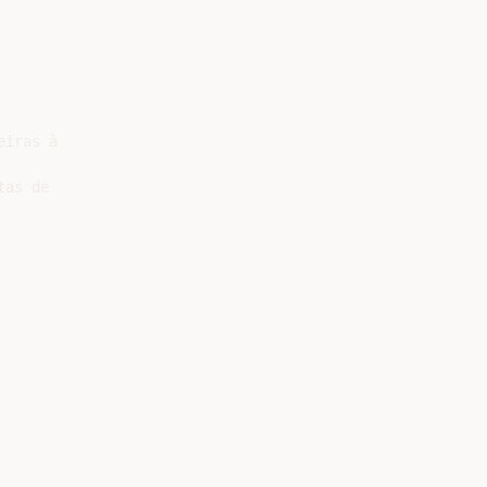
iras à

as de
