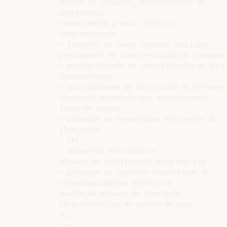
desvio de consumos, preenchimento de

depressões)

Conhecimento prévio, efeitos

complementares

• trabalho de campo extenso realizado

previamente em caracterização de consumos

• possibilisdade de identificação de barre
implementação

• possibilidade de utilização de ferrament
simulação desenvolvidas anteriormente

Tipos de acções

• promoção de tecnologias eficientes de

iluminação

– CFL

– balastros electrónicos

através de substituição pela empresa

• promoção de controlo temporizado de

termoacumuladores eléctricos

avaliação através de simulação

Características do estudo de caso

0,1

res
