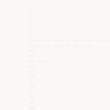
:1

22 5

:1

23 5

:1

5

0,01

Diagrama de cargas da subestação e diagra
Características do estudo de caso

40

600

sub-station

ewh

35

500

30

300

15

200

10

100
