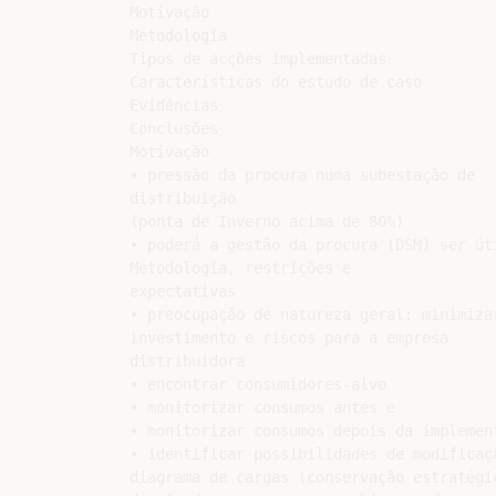
Motivação

Metodologia

Tipos de acções implementadas

Características do estudo de caso

Evidências

Conclusões

Motivação

• pressão da procura numa subestação de

distribuição

(ponta de Inverno acima de 80%)

• poderá a gestão da procura (DSM) ser úti
Metodologia, restrições e

expectativas

• preocupação de natureza geral: minimizar
investimento e riscos para a empresa

distribuidora

• encontrar consumidores-alvo

• monitorizar consumos antes e

• monitorizar consumos depois da implement
• identificar possibilidades de modificaçã
diagrama de cargas (conservação estratégic