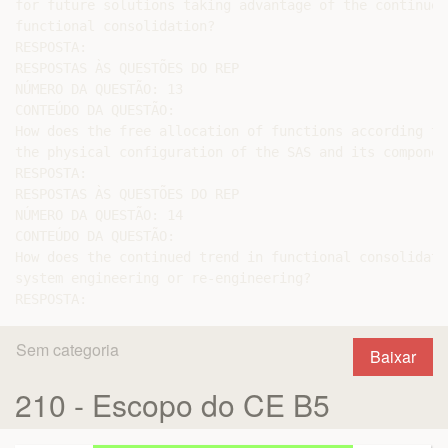
for future solutions taking advantage of the continued
functional consolidation?

RESPOSTA:

RESPOSTAS ÀS QUESTÕES DO REP

NÚMERO DA QUESTÃO: 13

CONTEÚDO DA QUESTÃO:

How does the free allocation of functions according to
the physical configuration of the SAS and its component
RESPOSTA:

RESPOSTAS ÀS QUESTÕES DO REP

NÚMERO DA QUESTÃO: 14

CONTEÚDO DA QUESTÃO:

How does the continued trend in functional consolidati
system engineering or re-engineering?

Sem categoria
Baixar
210 - Escopo do CE B5