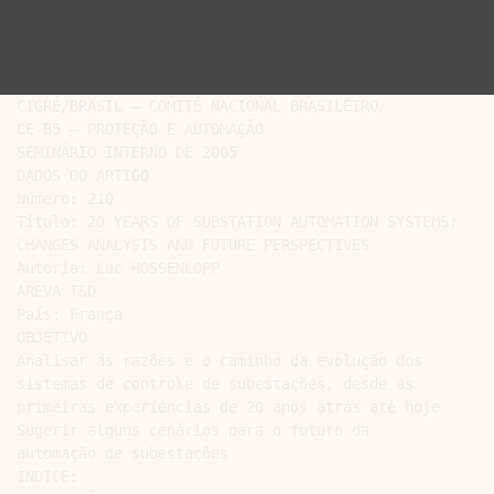
CIGRÉ/BRASIL – COMITÊ NACIONAL BRASILEIRO

CE-B5 – PROTEÇÃO E AUTOMAÇÃO

SEMINÁRIO INTERNO DE 2005

DADOS DO ARTIGO

Número: 210

Título: 20 YEARS OF SUBSTATION AUTOMATION SYSTEMS:

CHANGES ANALYSIS AND FUTURE PERSPECTIVES

Autoria: Luc HOSSENLOPP

AREVA T&D

País: França

OBJETIVO

Analisar as razões e o caminho da evolução dos

sistemas de controle de subestações, desde as

primeiras experiências de 20 anos atrás até hoje

Sugerir alguns cenários para o futuro da

automação de subestações

ÍNDICE:
