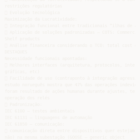
restrições regulatórias

 Evolução tecnológica

Maximização da Lucratividade:

 Integração funcional entre tradicionais “ilhas de au
 Aplicação de soluções padronizadas – COTS: Commercia
Shelf products

 Análise financeira considerando o TCO: total cost of
DESTAQUES

Necessidade funcionais apontadas:

 Melhores interfaces (arquitetura, protocolos, interfa
gráficas, etc)

 Facilidade de uso (contraponto à integração agressiva
estudo norueguês mostra que 47% das operações indevidas
foram resultado de ações humanas durante ajustes, teste
operação dos relés

 Padronização:

IEC 6100 – testes ambientais

IEC 61131 – linguagens de automação

IEC 61850 – comunicação:

 comunicação direta entre dispositivos quer estejam (o
não) na mesma subestação (GOOSE – generic object
