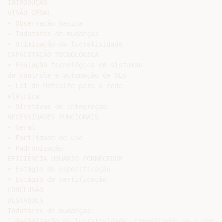
INTRODUÇÃO

VISÃO GERAL

• Observação básica

• Indutores de mudanças

• Otimização da lucratividade

CAPACITAÇÃO TECNOLÓGICA

• Evolução tecnológica em sistemas

de controle e automação de SEs

• Lei de Metcalfe para a rede

elétrica

• Diretivas de integração

NECESSIDADES FUNCIONAIS

• Geral

• Facilidade de uso

• Padronização

EFICIÊNCIA USUÁRIO FORNECEDOR

• Estágio de especificação

• Estágio de certificação

CONCLUSÃO

DESTAQUES

Indutores de mudanças:

 Maximização da lucratividade, respeitando-se a confi