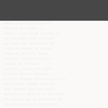
Vamos compartilhar poesia

Observe as imagens a

seguir. Elas serão o ponto de

partida para você escrever

um poema que fará parte da

caixa de poemas da classe.

Praia de Itacaré, Bahia

Crédito: Arquivo do autor

Capadócia, Turquia

Crédito: Arquivo do autor

Escolha uma das imagens.

Escreva algumas palavras que lhe

vêm à mente quando observa

essa imagem. Que sons você

imagina que ouviria se estivesse

em contato com os elementos da

natureza presentes na imagem
