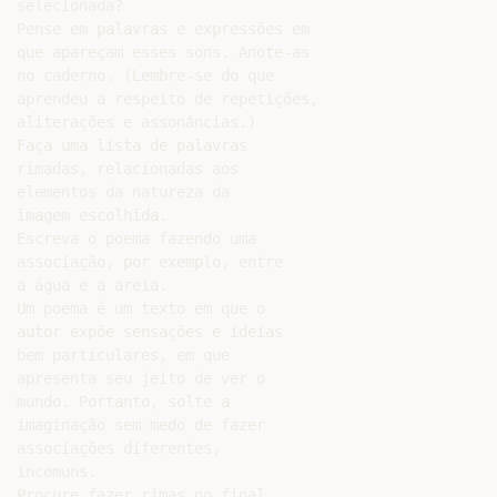
selecionada?

Pense em palavras e expressões em

que apareçam esses sons. Anote-as

no caderno. (Lembre-se do que

aprendeu a respeito de repetições,

aliterações e assonâncias.)

Faça uma lista de palavras

rimadas, relacionadas aos

elementos da natureza da

imagem escolhida.

Escreva o poema fazendo uma

associação, por exemplo, entre

a água e a areia.

Um poema é um texto em que o

autor expõe sensações e ideias

bem particulares, em que

apresenta seu jeito de ver o

mundo. Portanto, solte a

imaginação sem medo de fazer

associações diferentes,

incomuns.

Procure fazer rimas no final
