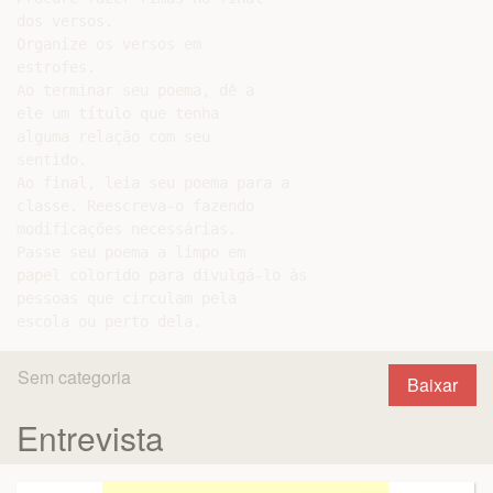
dos versos.

Organize os versos em

estrofes.

Ao terminar seu poema, dê a

ele um título que tenha

alguma relação com seu

sentido.

Ao final, leia seu poema para a

classe. Reescreva-o fazendo

modificações necessárias.

Passe seu poema a limpo em

papel colorido para divulgá-lo às

pessoas que circulam pela

Sem categoria
Baixar
Entrevista