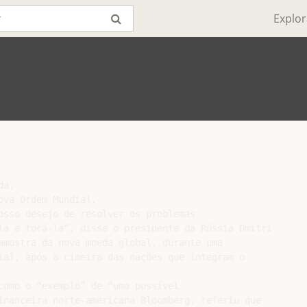
Explor
a,

va Ordem Mundial.

osso desejo de resolver os problemas

la e tocá-la”, disse o presidente da Rússia Dmitri

amostra da nova moeda global, durante uma

ia), após a cimeira das nações que integram o

como o “exemplo” de “uma possível

inanceira norte-americana Bloomberg, referiu que
