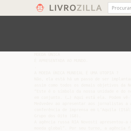
MOEDA ÚNICA

É APRESENTADA AO MUNDO.

.

A MOEDA ÚNICA MUNDIAL É UMA UTOPIA ?

Não, ela está há um passo de ser implantad
assim como todos os demais objetivos da No
“Este é o símbolo da nossa unidade e do n
em conjunto. (…) Aqui está ela. Podem vê-
Medvedev ao apresentar aos jornalistas a 
conferência de imprensa em L’Aquila (Itál
Grupo dos Oito (G8).

A agência russa RIA Novosti apresentou-a 
moeda global”. Por seu turno, a agência f