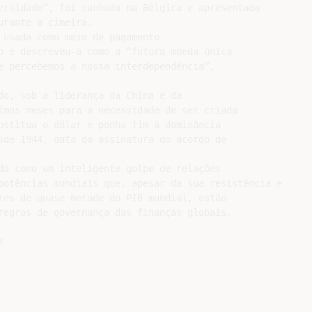
ersidade”, foi cunhada na Bélgica e apresentada

rante a cimeira.

 usada como meio de pagamento

o e descreveu-a como a “futura moeda única

e percebemos a nossa interdependência”,

do, sob a liderança da China e da

imos meses para a necessidade de ser criada

bstitua o dólar e ponha fim à dominância

sde 1944, data da assinatura do acordo de

da como um inteligente golpe de relações

potências mundiais que, apesar da sua resistência e

res de quase metade do PIB mundial, estão

regras de governança das finanças globais.
