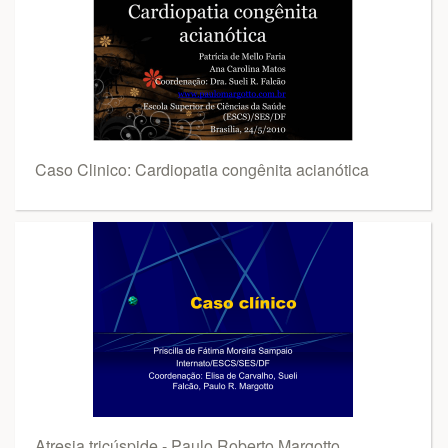
Caso Clinico: Cardiopatia congênita acianótica
Atresia tricúspide - Paulo Roberto Margotto