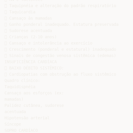
 Taquipnéia e alteração do padrão respiratório

 Taquicardia

 Cansaço às mamadas

 Ganho ponderal inadequado. Estatura preservada

 Sudorese acentuada

 Crianças (2-10 anos)

 Cansaço e intolerância ao exercício

 Crescimento (ponderal e estatural) inadequado

 Sinais de congestão venosa sistêmica (edemas)

INSUFICIÊNCIA CARDÍACA

 BAIXO DÉBITO SISTÊMICO:

 Cardiopatias com obstrução ao fluxo sistêmico

Quadro clínico:

Taquidispnéia

Cansaço aos esforços (ex:

mamadas)

Palidez cutânea, sudorese

acentuada

Hipotensão arterial

Síncope

SOPRO CARDÍACO
