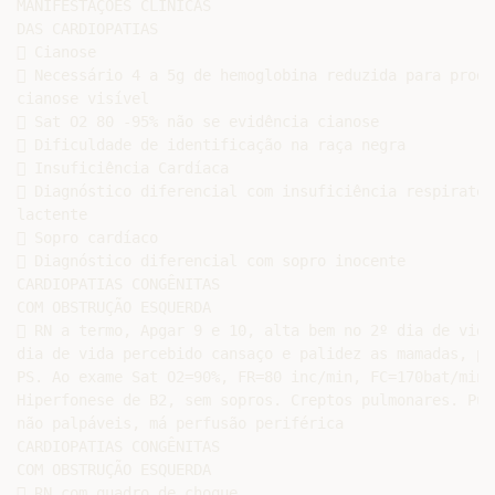
MANIFESTAÇÕES CLÍNICAS

DAS CARDIOPATIAS

 Cianose

 Necessário 4 a 5g de hemoglobina reduzida para produz
cianose visível

 Sat O2 80 -95% não se evidência cianose

 Dificuldade de identificação na raça negra

 Insuficiência Cardíaca

 Diagnóstico diferencial com insuficiência respiratóri
lactente

 Sopro cardíaco

 Diagnóstico diferencial com sopro inocente

CARDIOPATIAS CONGÊNITAS

COM OBSTRUÇÃO ESQUERDA

 RN a termo, Apgar 9 e 10, alta bem no 2º dia de vida.
dia de vida percebido cansaço e palidez as mamadas, pro
PS. Ao exame Sat O2=90%, FR=80 inc/min, FC=170bat/min.

Hiperfonese de B2, sem sopros. Creptos pulmonares. Puls
não palpáveis, má perfusão periférica

CARDIOPATIAS CONGÊNITAS

COM OBSTRUÇÃO ESQUERDA

 RN com quadro de choque
