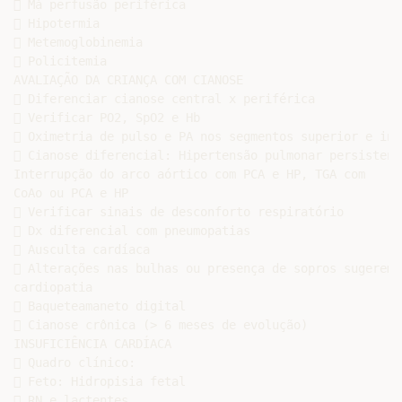
 Má perfusão periférica

 Hipotermia

 Metemoglobinemia

 Policitemia

AVALIAÇÃO DA CRIANÇA COM CIANOSE

 Diferenciar cianose central x periférica

 Verificar PO2, SpO2 e Hb

 Oximetria de pulso e PA nos segmentos superior e infe
 Cianose diferencial: Hipertensão pulmonar persistente
Interrupção do arco aórtico com PCA e HP, TGA com

CoAo ou PCA e HP

 Verificar sinais de desconforto respiratório

 Dx diferencial com pneumopatias

 Ausculta cardíaca

 Alterações nas bulhas ou presença de sopros sugerem

cardiopatia

 Baqueteamaneto digital

 Cianose crônica (> 6 meses de evolução)

INSUFICIÊNCIA CARDÍACA

 Quadro clínico:

 Feto: Hidropisia fetal

 RN e lactentes
