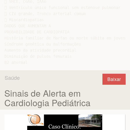
 SHCE, CoAo, IAAo

 Ventrículo único funcional sem estenose pulmonar

 CIV grande, Tronco arterial comum

 Miocardiopatias

DADOS QUE AUMENTAM A

PROBABILIDADE DE CARDIOPATIA

História familiar de Marfan ou morte súbita em jovens

Síndrome genética ou malformações

Aumento da atividade precordial

Diminuição de pulsos femurais

Saúde
Baixar
Sinais de Alerta em
Cardiologia Pediátrica