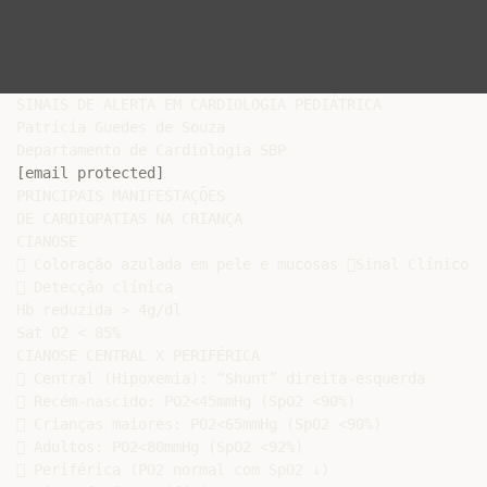
SINAIS DE ALERTA EM CARDIOLOGIA PEDIÁTRICA

Patrícia Guedes de Souza

[email protected]
PRINCIPAIS MANIFESTAÇÕES

DE CARDIOPATIAS NA CRIANÇA

CIANOSE

 Coloração azulada em pele e mucosas Sinal Clínico

 Detecção clínica

Hb reduzida > 4g/dl

Sat O2 < 85%

CIANOSE CENTRAL X PERIFÉRICA

 Central (Hipoxemia): “Shunt” direita-esquerda

 Recém-nascido: PO2<45mmHg (SpO2 <90%)

 Crianças maiores: PO2<65mmHg (SpO2 <90%)

 Adultos: PO2<80mmHg (SpO2 <92%)

 Periférica (PO2 normal com SpO2 ↓)
