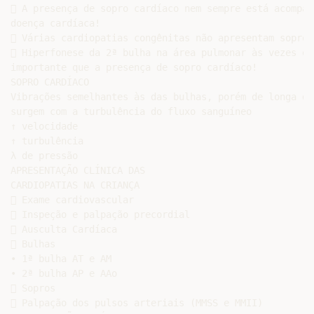
 A presença de sopro cardíaco nem sempre está acompanh
doença cardíaca!

 Várias cardiopatias congênitas não apresentam sopro 
 Hiperfonese da 2ª bulha na área pulmonar às vezes é m
importante que a presença de sopro cardíaco!

SOPRO CARDÍACO

Vibrações semelhantes às das bulhas, porém de longa du
surgem com a turbulência do fluxo sanguíneo

↑ velocidade

↑ turbulência

λ de pressão

APRESENTAÇÃO CLÍNICA DAS

CARDIOPATIAS NA CRIANÇA

 Exame cardiovascular

 Inspeção e palpação precordial

 Ausculta Cardíaca

 Bulhas

• 1ª bulha AT e AM

• 2ª bulha AP e AAo

 Sopros

 Palpação dos pulsos arteriais (MMSS e MMII)
