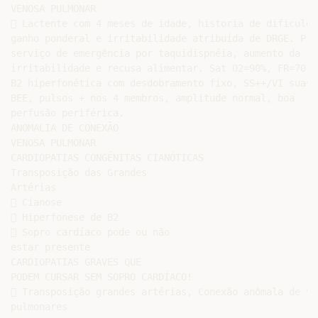
VENOSA PULMONAR

 Lactente com 4 meses de idade, historia de dificuldad
ganho ponderal e irritabilidade atribuída de DRGE. Proc
serviço de emergência por taquidispnéia, aumento da

irritabilidade e recusa alimentar. Sat O2=90%, FR=70inc
B2 hiperfonética com desdobramento fixo, SS++/VI suave 
BEE, pulsos + nos 4 membros, amplitude normal, boa

perfusão periférica.

ANOMALIA DE CONEXÃO

VENOSA PULMONAR

CARDIOPATIAS CONGÊNITAS CIANÓTICAS

Transposição das Grandes

Artérias

 Cianose

 Hiperfonese de B2

 Sopro cardíaco pode ou não

estar presente

CARDIOPATIAS GRAVES QUE

PODEM CURSAR SEM SOPRO CARDÍACO!

 Transposição grandes artérias, Conexão anômala de vei
pulmonares
