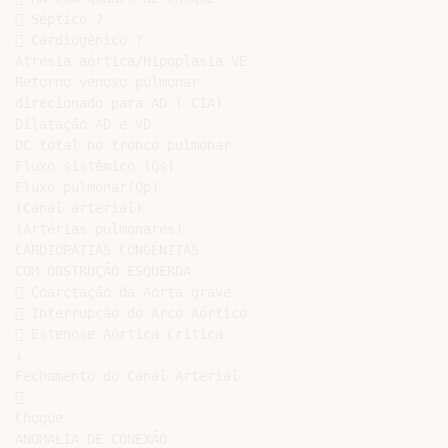
 Séptico ?

 Cardiogênico ?

Atresia aórtica/Hipoplasia VE

Retorno venoso pulmonar

direcionado para AD ( CIA)

Dilatação AD e VD

DC total no tronco pulmonar

Fluxo sistêmico (Qs)

Fluxo pulmonar(Qp)

(Canal arterial)

(Artérias pulmonares)

CARDIOPATIAS CONGÊNITAS

COM OBSTRUÇÃO ESQUERDA

 Coarctação da Aorta grave

 Interrupção do Arco Aórtico

 Estenose Aórtica Crítica

↓

Fechamento do Canal Arterial



Choque

ANOMALIA DE CONEXÃO
