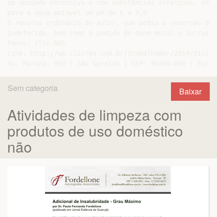
em umidade excessiva e com substâncias alcalinas, send
para a água potável um pH de 6 a 9,5″

O recurso ordinário do autor, que pedia a reversão da 
indeferido, bem como o pedido de dano moral e outros.

Fonte: Clic RBS

Link: http://wp.clicrbs.com.br/trabalhador/2014/01/27/
Sem categoria
Baixar
Atividades de limpeza com
produtos de uso doméstico
não