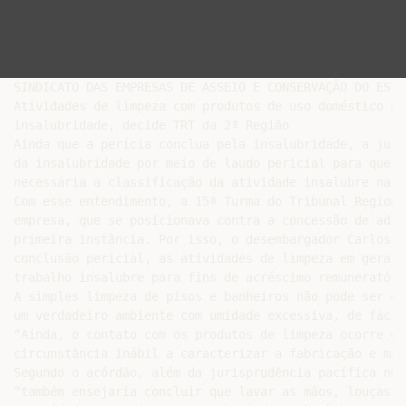
SINDICATO DAS EMPRESAS DE ASSEIO E CONSERVAÇÃO DO ESTA
Atividades de limpeza com produtos de uso doméstico nã
insalubridade, decide TRT da 2ª Região

Ainda que a perícia conclua pela insalubridade, a juri
da insalubridade por meio de laudo pericial para que o
necessária a classificação da atividade insalubre na r
Com esse entendimento, a 15ª Turma do Tribunal Regiona
empresa, que se posicionava contra a concessão de adic
primeira instância. Por isso, o desembargador Carlos R
conclusão pericial, as atividades de limpeza em geral,
trabalho insalubre para fins de acréscimo remuneratório
A simples limpeza de pisos e banheiros não pode ser eq
um verdadeiro ambiente com umidade excessiva, de fácil
“Ainda, o contato com os produtos de limpeza ocorre de
circunstância inábil a caracterizar a fabricação e man
Segundo o acórdão, além da jurisprudência pacífica nes
“também ensejaria concluir que lavar as mãos, louças e