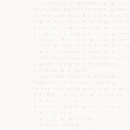
• A constância da velocidade da luz é um 
Relatividade Restrita de Albert Einstein;

•A velocidade da luz é o limite de velocid
Nada se desloca mais depressa que a luz no
Num Universo onde reina a VSL não existe u
máximo de velocidade tal como o conhecemos
• O próprio Einstein chegou a propor uma 
• A VSL que vamos abordar foi desenvolvid
resposta aos problemas cosmológicos em alt
• Dois dos problemas cosmológicos mais im
a questão da planura e do horizonte.

O problema do horizonte

c como limite cósmico de velocidade

“Nascimento” do Universo – Big Bang

Um observador só tem acesso a uma pequena 
HORIZONTE – (15 mil milhões de anos-luz)

O problema da planura

Existem três modelos geométricos para des
Superfície plana

Superfície pseudo-esférica

Superfície esférica
