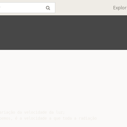
Explor
ariação da velocidade da luz;

bemos, é a velocidade a que toda a radiação
