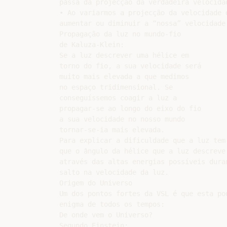
passa da projecção da verdadeira velocida
• Ao variarmos a projecção da velocidade 
aumentar ou diminuir a “nossa” velocidade 
Propagação da luz no mundo-fio

de Kaluza-Klein:

Se a luz descrever uma hélice em

torno do fio, a sua velocidade será

muito mais elevada a que medimos

no espaço tridimensional. Se

conseguíssemos coagir a luz a

propagar-se ao longo do eixo do fio

a sua velocidade no nosso mundo

tornar-se-ia mais elevada.

Para explicar a dificuldade que a luz tem
que o ângulo da hélice que a luz descreve
através das altas energias possíveis dura
salto na velocidade da luz.

Origem do Universo

Um dos pontos fortes da VSL é que esta po
enigma de todos os tempos:

De onde vem o Universo?

Segundo Einstein:
