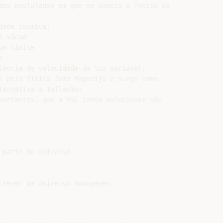
dos postulados em que se baseia a Teoria da

ade cósmica;

 vácuo

m limite



teoria de velocidade da luz variável;

a pelo físico João Magueijo e surge como

ernativa à Inflação;

portantes, que a VSL tenta solucionar são

parte do Universo

crever um Universo homogéneo:
