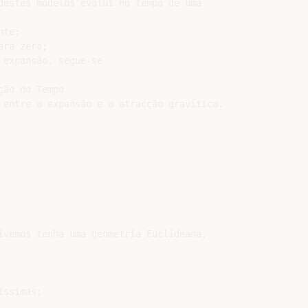
destes modelos evolui no tempo de uma

te;

ra zero;

expansão, segue-se

ão do Tempo

 entre a expansão e a atracção gravítica.

ivemos tenha uma geometria Euclideana,

ssimas;
