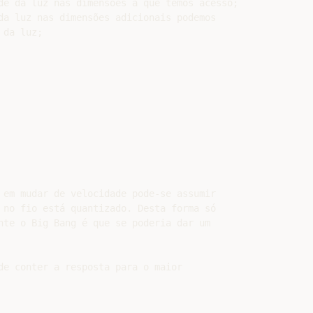
de da luz nas dimensões a que temos acesso;

da luz nas dimensões adicionais podemos

da luz;

 em mudar de velocidade pode-se assumir

 no fio está quantizado. Desta forma só

nte o Big Bang é que se poderia dar um

de conter a resposta para o maior
