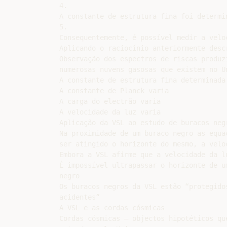
4.

A constante de estrutura fina foi determi
5.

Consequentemente, é possível medir a velo
Aplicando o raciocínio anteriormente desc
Observação dos espectros de riscas produz
numerosas nuvens gasosas que existem no Un
A constante de estrutura fina determinada
A constante de Planck varia

A carga do electrão varia

A velocidade da luz varia

Aplicação da VSL ao estudo de buracos negr
Na proximidade de um buraco negro as equa
ser atingido o horizonte do mesmo, a veloc
Embora a VSL afirme que a velocidade da l
É impossível ultrapassar o horizonte de um
negro

Os buracos negros da VSL estão “protegidos
acidentes”

A VSL e as cordas cósmicas

Cordas cósmicas – objectos hipotéticos qu