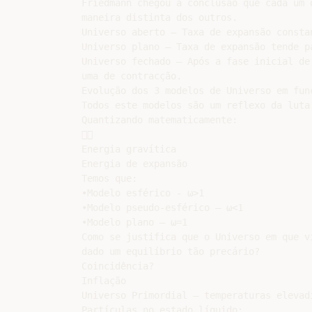
Friedmann chegou à conclusão que cada um 
maneira distinta dos outros.

Universo aberto – Taxa de expansão constan
Universo plano – Taxa de expansão tende pa
Universo fechado – Após a fase inicial de 
uma de contracção.

Evolução dos 3 modelos de Universo em funç
Todos este modelos são um reflexo da luta
Quantizando matematicamente:



Energia gravítica

Energia de expansão

Temos que:

•Modelo esférico - ω>1

•Modelo pseudo-esférico – ω<1

•Modelo plano – ω=1

Como se justifica que o Universo em que v
dado um equilíbrio tão precário?

Coincidência?

Inflação

Universo Primordial – temperaturas elevadí
Partículas no estado líquido;
