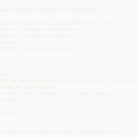
nada com grande exactidão em laboratório;

cidade da luz a partir de um espectro de riscas.

rito às observações astronómicas

idos pela luz que atravessa as

iverso

 a partir destes espectros varia

os

ções da VSL apontam para que c varie bastante e que, ao

idade da luz se anule

uz varia, esta continua a ser o limite cósmico da velocid
 buraco

 contra

e constituem cordões de energia concentrada que se
