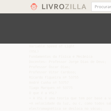
Variable Speed of Light

(VSL)

Fundamentos da Física e Mecânica

Docentes: Professor Jorge Dias de Deus;

Professor Óscar Dias;

Professor Vitor Cardoso;

Ricardo Figueira nº 53755

André Cunha nº 53757

Tiago Marques nº 53775

O que é a VSL?

• A VSL é uma teoria que tem por base a v
•A velocidade da luz, ou c, como todos sa
electromagnética se desloca no vácuo;
