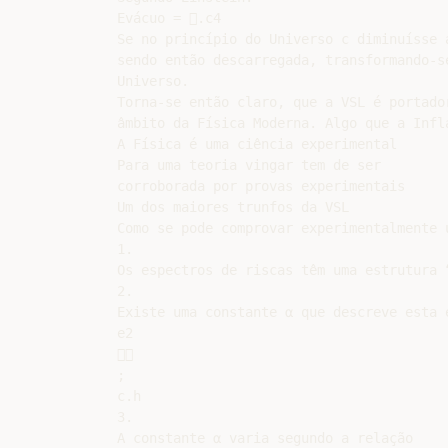
Evácuo = .c4

Se no princípio do Universo c diminuísse 
sendo então descarregada, transformando-s
Universo.

Torna-se então claro, que a VSL é portado
âmbito da Física Moderna. Algo que a Infla
A Física é uma ciência experimental

Para uma teoria vingar tem de ser

corroborada por provas experimentais

Um dos maiores trunfos da VSL

Como se pode comprovar experimentalmente u
1.

Os espectros de riscas têm uma estrutura “
2.

Existe uma constante α que descreve esta e
e2



;

c.h

3.

A constante α varia segundo a relação
