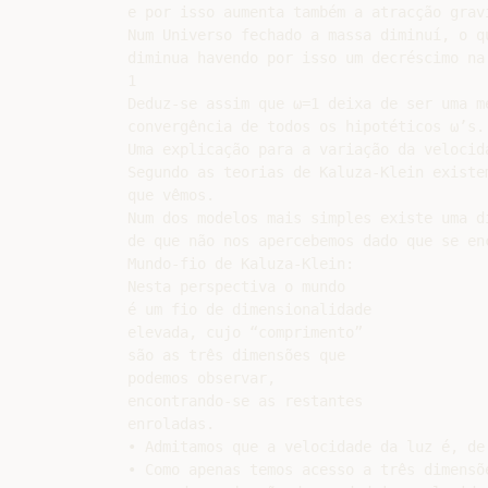
e por isso aumenta também a atracção graví
Num Universo fechado a massa diminuí, o q
diminua havendo por isso um decréscimo na 
1

Deduz-se assim que ω=1 deixa de ser uma m
convergência de todos os hipotéticos ω’s.

Uma explicação para a variação da velocida
Segundo as teorias de Kaluza-Klein existe
que vêmos.

Num dos modelos mais simples existe uma d
de que não nos apercebemos dado que se en
Mundo-fio de Kaluza-Klein:

Nesta perspectiva o mundo

é um fio de dimensionalidade

elevada, cujo “comprimento”

são as três dimensões que

podemos observar,

encontrando-se as restantes

enroladas.

• Admitamos que a velocidade da luz é, de
• Como apenas temos acesso a três dimensõ