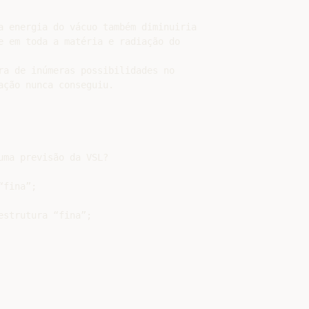
a energia do vácuo também diminuiria

e em toda a matéria e radiação do

ra de inúmeras possibilidades no

ção nunca conseguiu.

ma previsão da VSL?

fina”;

strutura “fina”;
