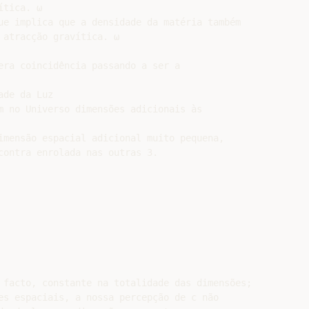
tica. ω

ue implica que a densidade da matéria também

atracção gravítica. ω

era coincidência passando a ser a

de da Luz

m no Universo dimensões adicionais às

imensão espacial adicional muito pequena,

contra enrolada nas outras 3.

 facto, constante na totalidade das dimensões;

es espaciais, a nossa percepção de c não
