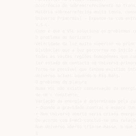
Ocorrência de sobrearrefecimento na transi
Matéria sobrearrefecida muito tensa, cons
Universo Primordial - Expande-se com extre
V.S.L.

Como é que a VSL soluciona os problemas co
O problema do horizonte

Velocidade da luz muito superior no princí
Distâncias que a luz percorreu no início 
Todas as vastas regiões homogéneas que com
ter estado em contacto no Universo primord
Torna-se possível que tenham existido int
Universo actual aquando o Big Bang.

O problema da planura

Numa VSL não existe conservação da energi
de um c constante;

Variação da energia é determinada pela cur
• Quando a gravidade contrai o espaço (Un
• Num Universo aberto seria criada energi
De acordo com E=mc2 concluí-se uma relação
Num Universo aberto cria-se massa, o que 
1
