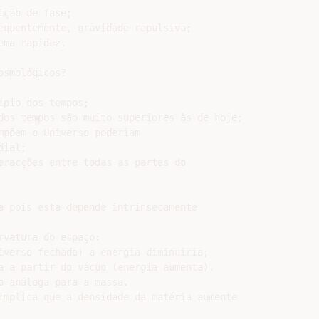
ção de fase;

equentemente, gravidade repulsiva;

ma rapidez.

smológicos?

pio dos tempos;

dos tempos são muito superiores às de hoje;

põem o Universo poderiam

ial;

eracções entre todas as partes do

a pois esta depende intrinsecamente

vatura do espaço:

iverso fechado) a energia diminuiria;

a a partir do vácuo (energia aumenta).

 análoga para a massa.

implica que a densidade da matéria aumente
