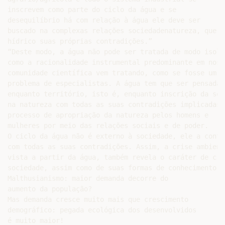
inscrevem como parte do ciclo da água e se

desequilíbrio há com relação à água ele deve ser

buscado na complexas relações sociedadenatureza, que m
hídrico suas próprias contradições.”

“Deste modo, a água não pode ser tratada de modo isolad
como a racionalidade instrumental predominante em nossa
comunidade científica vem tratando, como se fosse um

problema de especialistas. A água tem que ser pensada

enquanto território, isto é, enquanto inscrição da soci
na natureza com todas as suas contradições implicadas n
processo de apropriação da natureza pelos homens e

mulheres por meio das relações sociais e de poder.

O ciclo da água não é externo à sociedade, ele a contém
com todas as suas contradições. Assim, a crise ambienta
vista a partir da água, também revela o caráter de cris
sociedade, assim como de suas formas de conhecimento.

Malthusianismo: maior demanda decorre do

aumento da população?

Mas demanda cresce muito mais que crescimento

demográfico: pegada ecológica dos desenvolvidos

é muito maior!
