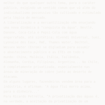
melhor do que qualquer outro tema, para o caráter

público, exigindo um sentido comum que vá além do

individualismo possessivo tão cultivado e estimulado

pela lógica de mercado.

A liberalização e a mercantilização vêm ensejando

uma nova dinâmica à "conquista da água". Nestlé,

Danone, Coca-Cola e Pepsi-Cola com água

engarrafada, até sintética; Vivendi Universal, Suez,

Lyonaise des Eaux, RWE, Thames Water, Bechtel,

Wessex Water (Enrom) se digladiam para assumir

o abastecimento público e as ETEs em todo o

mundo: China, Malásia, Itália, Tailândia,

Alemanha, Coréia, Filipinas, Argentina... No Chile,

é completamente privatizada, especialmente nas

áreas de mineração de cobre junto ao deserto de

Atacama.

Em alguns lugares, fazendeiros vendem área para a

indústria, e afirmam: ‘A água flui morro acima,

para o dinheiro...’

Para Ricardo Petrella, “A privatização das águas é,

na verdade, a aceitação da privatização de um
