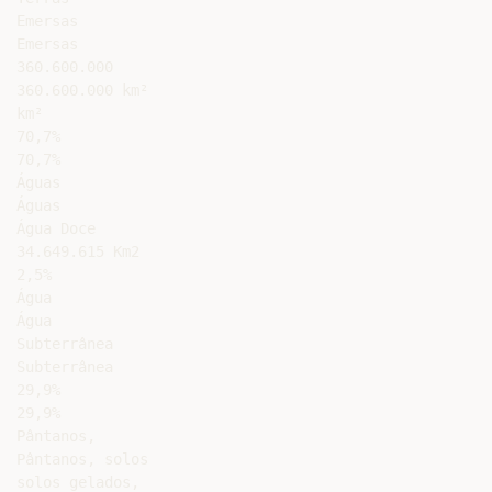
Emersas

Emersas

360.600.000

360.600.000 km²

km²

70,7%

70,7%

Águas

Águas

Água Doce

34.649.615 Km2

2,5%

Água

Água

Subterrânea

Subterrânea

29,9%

29,9%

Pântanos,

Pântanos, solos

solos gelados,
