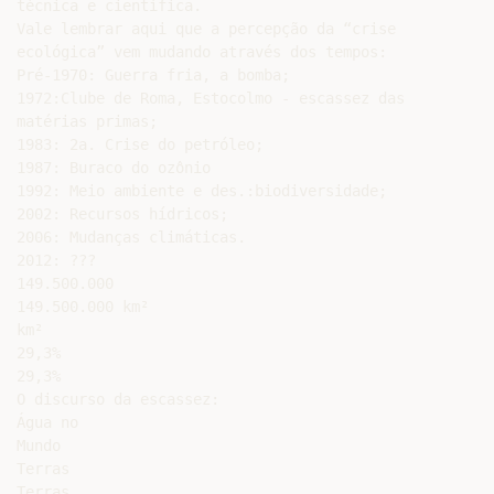
técnica e científica.

Vale lembrar aqui que a percepção da “crise

ecológica” vem mudando através dos tempos:

Pré-1970: Guerra fria, a bomba;

1972:Clube de Roma, Estocolmo - escassez das

matérias primas;

1983: 2a. Crise do petróleo;

1987: Buraco do ozônio

1992: Meio ambiente e des.:biodiversidade;

2002: Recursos hídricos;

2006: Mudanças climáticas.

2012: ???

149.500.000

149.500.000 km²

km²

29,3%

29,3%

O discurso da escassez:

Água no

Mundo

Terras

Terras
