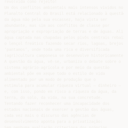
revolvida como rejeito!

Um dos conflitos ambientais mais intensos vividos no

Planalto Central do Brasil está relacionado à questão

da água não pela sua escassez, haja vista ser

abundante, mas sim aos conflitos de classe por

apropriação e expropriação de terras e de águas. Ali, a
água captada nas chapadas pelos pivôs centrais rebaixa

o lençol freático fazendo secar rios, lagoas, brejos e

‘pantamos’, onde toda uma rica e diversificada

(agri)cultura camponesa se desenvolve historicamente.

A questão da água, vê-se, urbaniza o debate sobre o

sistema agrário-agrícola e por meio da questão

ambiental põe em xeque todo o estilo de vida

alimentado por um modo de produção que o

estimula para acumular riqueza virtual – dinheiro –

e, com isso, pondo em risco a riqueza da água, da

terra, do solo, da vida, na sua concretude.

Tentando fazer reconhecer uma incapacidade dos

estados nacionais de exercer a gestão das águas,

cada vez mais o discurso das agências de

desenvolvimento aponta para a privatização:

Sem nenhuma avaliação criteriosa dos próprios
