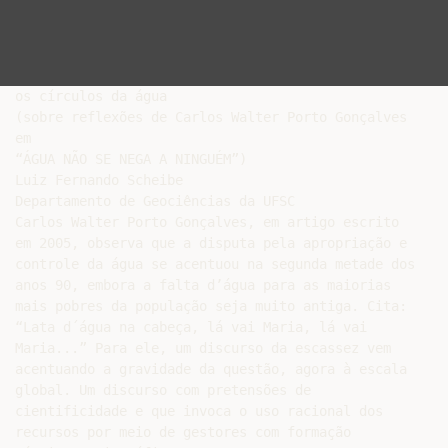
os círculos da água

(sobre reflexões de Carlos Walter Porto Gonçalves

em

“ÁGUA NÃO SE NEGA A NINGUÉM”)

Luiz Fernando Scheibe

Departamento de Geociências da UFSC

Carlos Walter Porto Gonçalves, em artigo escrito

em 2005, observa que a disputa pela apropriação e

controle da água se acentuou na segunda metade dos

anos 90, embora a falta d’água para as maiorias

mais pobres da população seja muito antiga. Cita:

“Lata d´água na cabeça, lá vai Maria, lá vai

Maria...” Para ele, um discurso da escassez vem

acentuando a gravidade da questão, agora à escala

global. Um discurso com pretensões de

cientificidade e que invoca o uso racional dos

recursos por meio de gestores com formação
