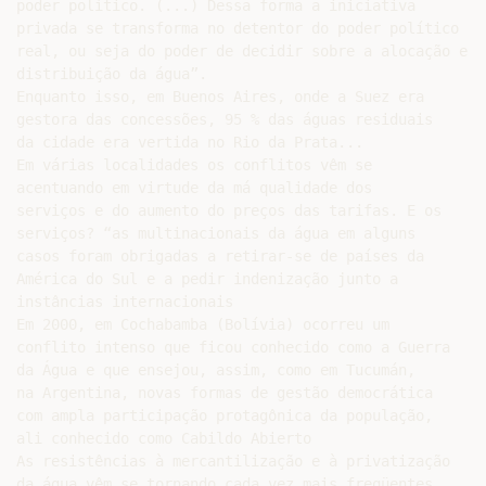
poder político. (...) Dessa forma a iniciativa

privada se transforma no detentor do poder político

real, ou seja do poder de decidir sobre a alocação e

distribuição da água”.

Enquanto isso, em Buenos Aires, onde a Suez era

gestora das concessões, 95 % das águas residuais

da cidade era vertida no Rio da Prata...

Em várias localidades os conflitos vêm se

acentuando em virtude da má qualidade dos

serviços e do aumento do preços das tarifas. E os

serviços? “as multinacionais da água em alguns

casos foram obrigadas a retirar-se de países da

América do Sul e a pedir indenização junto a

instâncias internacionais

Em 2000, em Cochabamba (Bolívia) ocorreu um

conflito intenso que ficou conhecido como a Guerra

da Água e que ensejou, assim, como em Tucumán,

na Argentina, novas formas de gestão democrática

com ampla participação protagônica da população,

ali conhecido como Cabildo Abierto

As resistências à mercantilização e à privatização

da água vêm se tornando cada vez mais freqüentes
