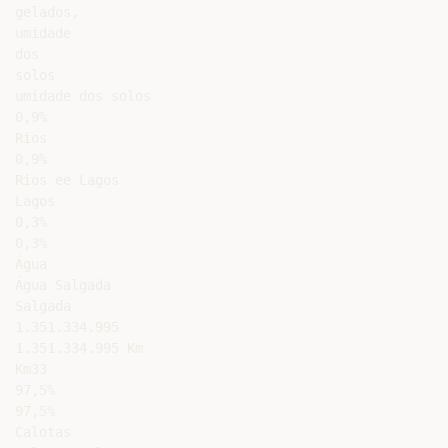
gelados,

umidade

dos

solos

umidade dos solos

0,9%

Rios

0,9%

Rios ee Lagos

Lagos

0,3%

0,3%

Água

Água Salgada

Salgada

1.351.334.995

1.351.334.995 Km

Km33

97,5%

97,5%

Calotas
