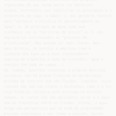
organismos de que fazem parte (os técnicos)

acabam, entretanto, por explicitar os princípios e os

interesses em jogo, a saber: 1- dos gestores técnicos

para “melhorar a eficácia no aproveitamento da

água”; 2- do princípio da água como bem

econômico com as “políticas de preços” e; 3- dos

empresários interessados no “processo de

privatização”. Não podiam ser mais claros. Nem

mais diretos, no serviço a empresas como a

Lyonaise des Eaux ou a Suez (recentemente

expulsa da Argentina e dona da Tractebel: água e

energia têm tudo em comum...)

Há, também, questões relativas à própria doutrina

jurídica: não há grande tradição de apropriação

privada de recursos que são fluidos, líquidos, cujos

limites não são tão claros e distintos, como é a terra,
cuja tradição jurídica está ancorada no Direito

Romano. As cercas não são aplicáveis ao ar e à água

nem às fronteiras entre os Estados. Afinal, a água

exige uma perspectiva que vá além da propriedade

privada individual e nos chama a atenção, talvez
