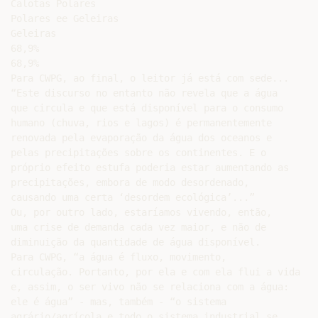
Calotas Polares

Polares ee Geleiras

Geleiras

68,9%

68,9%

Para CWPG, ao final, o leitor já está com sede...

“Este discurso no entanto não revela que a água

que circula e que está disponível para o consumo

humano (chuva, rios e lagos) é permanentemente

renovada pela evaporação da água dos oceanos e

pelas precipitações sobre os continentes. E o

próprio efeito estufa poderia estar aumentando as

precipitações, embora de modo desordenado,

causando uma certa ‘desordem ecológica’...”

Ou, por outro lado, estaríamos vivendo, então,

uma crise de demanda cada vez maior, e não de

diminuição da quantidade de água disponível.

Para CWPG, “a água é fluxo, movimento,

circulação. Portanto, por ela e com ela flui a vida

e, assim, o ser vivo não se relaciona com a água:

ele é água” - mas, também - “o sistema

agrário/agrícola e todo o sistema industrial se
