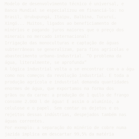
Modelo de desenvolvimento técnico é universal, e

Banco Mundial se especializou em financiá-lo: no

Brasil, Urubupungá, Itaipu, Balbina, Tucuruí,

Xingó... Muitos, ligados ao beneficiamento de

minérios e pagando juros maiores que o preço dos

minerais no mercado internacional!

Irrigação das monoculturas e captação de águas

subterrâneas se generalizam, para fins agrícolas e

abastecimento urbano-industrial. “O problema da

água, literalmente, se aprofunda”

A lógica industrial volta a se encontrar com a a água,

como nos começos da revolução industrial. E toda a

produção agrícola e industrial demanda quantidades

enormes de água, que exportamos na forma dos

grãos ou da carne: a produção de 1 quilo de frango

consome 2.000 l de água! E assim o alumínio, a

celulose e o papel. Sem contar os dejetos e os

rejeitos dessas indústrias, despejados também nas

águas correntes.

Por exemplo: a separação do minério de cobre numa

jazida implica em descartar 99,5% da matéria
