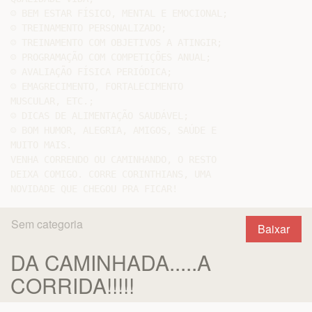
☺ BEM ESTAR FÍSICO, MENTAL E EMOCIONAL;

☺ TREINAMENTO PERSONALIZADO;

☺ TREINAMENTO COM OBJETIVOS A ATINGIR;

☺ PROGRAMAÇÃO COM COMPETIÇÕES ANUAL;

☺ AVALIAÇÃO FÍSICA PERIÓDICA;

☺ EMAGRECIMENTO, FORTALECIMENTO

MUSCULAR, ETC.;

☺ DICAS DE ALIMENTAÇÃO SAUDÁVEL;

☺ BOM HUMOR, ALEGRIA, AMIGOS, SAÚDE E

MUITO MAIS.

VENHA CORRENDO OU CAMINHANDO, O RESTO

DEIXA COMIGO. CORRE CORINTHIANS, UMA

Sem categoria
Baixar
DA CAMINHADA.....A
CORRIDA!!!!!