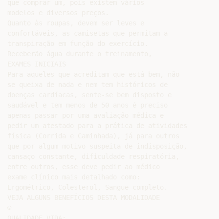
que comprar um, pois existem vários

modelos e diversos preços.

Quanto às roupas, devem ser leves e

confortáveis, as camisetas que permitam a

transpiração em função do exercício.

Receberão água durante o treinamento,

EXAMES INICIAIS

Para aqueles que acreditam que está bem, não

se queixa de nada e nem tem históricos de

doenças cardíacas, sente-se bem disposto e

saudável e tem menos de 50 anos é preciso

apenas passar por uma avaliação médica e

pedir um atestado para a prática de atividades

física (Corrida e Caminhada), já para outros

que por algum motivo suspeita de indisposição,

cansaço constante, dificuldade respiratória,

entre outros, esse deve pedir ao médico

exame clínico mais detalhado como:

Ergométrico, Colesterol, Sangue completo.

VEJA ALGUNS BENEFÍCIOS DESTA MODALIDADE

☺

QUALIDADE VIDA;
