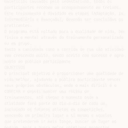
malefícios causados pelo sedentarismo. Todos os

participantes recebem um acompanhamento em treinos.

Este treinamento é dividido em etapas (Adaptação, Inici
Intermediário e Avançado), devendo ser concluídas por s
praticantes.

O programa está voltado para a qualidade de vida, bem e
físico e mental através do treinamento personalizado i
ou em grupo.

Tanto a caminhada como a corrida de rua são atividades 
vem crescendo muito, sendo aceito com sucesso e agradan
muito ao público participante

OBJETIVOS

O principal objetivo é proporcionar uma qualidade de

vida melhor, ajudando o público participante vencer

seus próprios obstáculos, onde o mais difícil é o

COMEÇAR e depois manter uma rotina de

treinamentos, até chegar o momento onde a

atividade fará parte do dia-a-dia de cada um,

incluindo os futuros atletas em competições,

vencendo em primeiro lugar a si mesmo e aqueles

que pretenderem ir mais longe, buscar um lugar ao

podium, pois a busca pelos objetivos propostos
