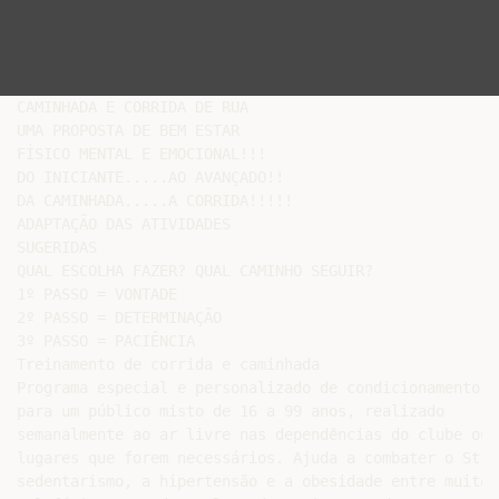
CAMINHADA E CORRIDA DE RUA

UMA PROPOSTA DE BEM ESTAR

FÍSICO MENTAL E EMOCIONAL!!!

DO INICIANTE.....AO AVANÇADO!!

DA CAMINHADA.....A CORRIDA!!!!!

ADAPTAÇÃO DAS ATIVIDADES

SUGERIDAS

QUAL ESCOLHA FAZER? QUAL CAMINHO SEGUIR?

1º PASSO = VONTADE

2º PASSO = DETERMINAÇÃO

3º PASSO = PACIÊNCIA

Treinamento de corrida e caminhada

Programa especial e personalizado de condicionamento fí
para um público misto de 16 a 99 anos, realizado

semanalmente ao ar livre nas dependências do clube ou o
lugares que forem necessários. Ajuda a combater o Stres
sedentarismo, a hipertensão e a obesidade entre muitos 