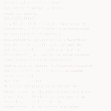
assim o atleta terá que fazer

musculação no mínimo 02 (duas)

vezes por semana.

AVALIAÇÃO FÍSICA

A avaliação física é um instrumento muito

importante, será o termômetro de mensuração

da capacidade de rendimento e

aproveitamento de cada um nos treinamentos.

Com ela podemos avaliar, porcentagem de

gordura, capacidade cardiorespiratória,

flexibilidade, IMC (Índice de Massa Corporal),

entre outras que forem necessárias.

Cabe a cada um realizar a Avaliação Física no

período de três em três meses, ou quando

achar necessário.

MATERIAIS ESSENCIAIS

No início precisamos de um bom par de

tênis, o que não significa o mais caro e sim

o mais leve e flexível aos seus pés, e ao

seu bolso, de preferência com

amortecedor. Fiquem atentos caso tenha
