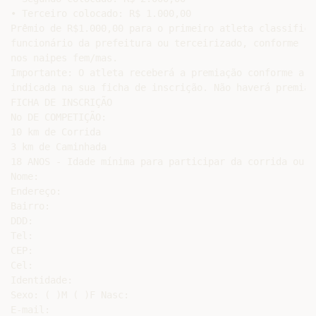
• Terceiro colocado: R$ 1.000,00

Prêmio de R$1.000,00 para o primeiro atleta classificad
funcionário da prefeitura ou terceirizado, conforme re
nos naipes fem/mas.

Importante: O atleta receberá a premiação conforme a c
indicada na sua ficha de inscrição. Não haverá premiaç
FICHA DE INSCRIÇÃO

No DE COMPETIÇÃO:

10 km de Corrida

3 km de Caminhada

18 ANOS - Idade mínima para participar da corrida ou c
Nome:

Endereço:

Bairro:

DDD:

Tel:

CEP:

Cel:

Identidade:

Sexo: ( )M ( )F Nasc:

E-mail:
