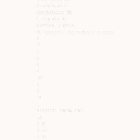
orientação é

constituído de

triângulo de

partida, pontos

de controle, pernadas e chegada

8

7

5

6

9

4

10

3

2

11

1

H18/D202.2000m 190m

14

2 03

3 23

4 54
