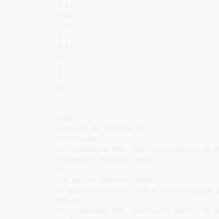
5 23

6 84

7 46

8 73

9 63

14

5

1

00

--

--

100m

Evolução da Corrida de

Orientação

Pós graduação FMU, São Paulo, Agosto de 20
Professor: Rogério Campos

19

IOF países membros, 2006

67 países membros, 75 é o limite exigido 
Provas

Pós graduação FMU, São Paulo, Agosto de 20