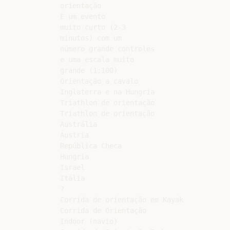
orientação

É um evento

muito curto (2-3

minutos) com um

número grande controles

e uma escala muito

grande (1:100)

Orientação a cavalo

Inglaterra e na Hungria

Triathlon de orientação

Triathlon de orientação

Austrália

Áustria

República Checa

Hungria

Israel

Itália

?

Corrida de orientação em Kayak

Corrida de Orientação

Indoor (navio)
