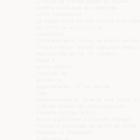
 Trilha de tráfego humano ou animais,

permite velocidade de competição.

Cerca Transponível

O espaço entre os fios permite a passagem
do atleta ou altura < 1,5m.

Construções

Indicadas pelo formato da planta horizont
Tronco e outros objetos especiais vegetais
Representada por um “X” (verde)

Cupim e

outros objetos

especiais de

altimetria

Representação: “X” cor marrom.

Lago

Representadas na forma de suas bordas (az
 Bordas pretas qdo intransponíveis.

Floresta Corrida Difícil.

Pouca visibilidade e arbustos fechados

reduzem a velocidade em 10-50% da normal.

PERCURSO DE ORIENTAÇÃO

O percurso de
