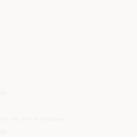
09

pelo COI para as Olimpíadas

09
