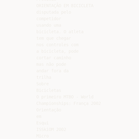
ORIENTAÇÃO EM BICICLETA

disputada pelo

competidor

usando uma

bicicleta. O atleta

tem que chegar

nos controles com

a bicicleta, pode

cortar caminho

mas não pode

andar fora da

trilha

Sobre

Bicicletas

O primeiro MTBO - World

Championships: França 2002

Orientação

em

Esqui

ISSkiOM 2002

Micro
