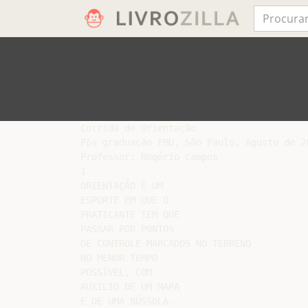
Corrida de Orientação

Pós graduação FMU, São Paulo, Agosto de 20
Professor: Rogério Campos

1

ORIENTAÇÃO É UM

ESPORTE EM QUE O

PRATICANTE TEM QUE

PASSAR POR PONTOS

DE CONTROLE MARCADOS NO TERRENO

NO MENOR TEMPO

POSSÍVEL, COM

AUXILIO DE UM MAPA

E DE UMA BÚSSOLA.
