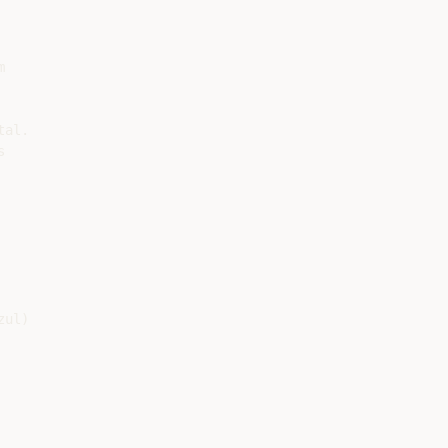


al.



ul)
