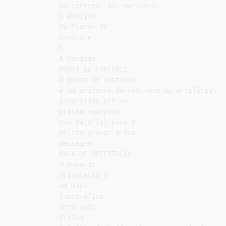
No terreno, são marcados:

A PARTIDA

Os Pontos de

Controle

5

A Chegada.

PONTO DE CONTROLE

O ponto de controle

é um acidente da natureza ou artificial

sinalizado por um

prisma equipado

com material para o

atleta provar a sua

passagem.

MAPA DE ORIENTAÇÃO

O mapa de

orientação é

um mapa

topográfico

detalhado

Trilha
