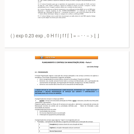
( ) exp 0.23 exp , 0 H f l j f f ⌈ ⌉ = − ⋅ ⋅ − > ⌊ ⌋