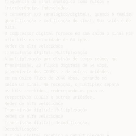
freguência do sinal analógico como ruídos e

interferências indesejadas.

O conversor A/D (analógico/digital), quando é realizada
quantificação e codificação do sinal. Sua saída é de 12
bits.

O compressor digital fornece em sua saída o sinal PCM d
oito bits na velocidade de 64 kpbs.

Redes de alta velocidade

Transmissão digital: Multiplexação

A multiplexação por divisão de tempo reúne, na

transmissão, 32 fluxos digitais de 64 kbps,

proveniente dos CODECs e de outras unidades,

em um único fluxo de 2048 kbps, gerando na

saída um sinal. Na recepção, o multiplex separa

os bits recebidos, endereçando-os para os

respectivos CODECs e outras unidades.

Redes de alta velocidade

Transmissão digital: Multiplexação

Redes de alta velocidade

Transmissão digital: Decodificação.

Decodificação:

O sinal digital recebido e demultiplexado é
