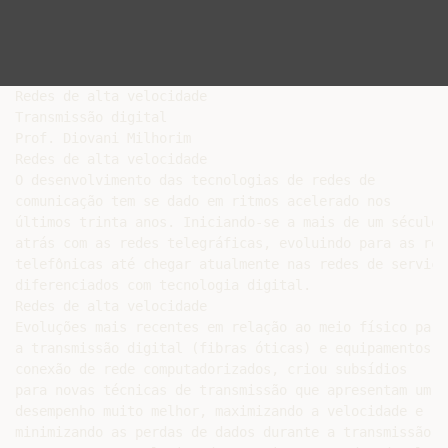
Redes de alta velocidade

Transmissão digital

Prof. Diovani Milhorim

Redes de alta velocidade

O desenvolvimento das tecnologias de redes de

comunicação tem se dado em ritmos acelerado nos

últimos trinta anos. Iniciando-se a mais de um século

atrás com as redes telegráficas, evoluindo para as rede
telefônicas até chegar atualmente nas redes de serviços
diferenciados com tecnologia digital.

Redes de alta velocidade

Evoluções mais recentes em relação ao meio físico para

a transmissão digital (fibras óticas) e equipamentos de
conexão de rede computadorizados, criou subsídios

para novas técnicas de transmissão que apresentam um

desempenho muito melhor, maximizando a velocidade e

minimizando as perdas de dados durante a transmissão.
