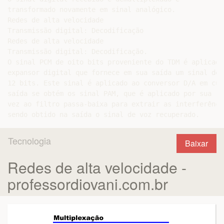
transformado novamente em sinal analógico.

Redes de alta velocidade

Transmissão digital: Decodificação

Redes de alta velocidade

Transmissão digital: Decodificação.

O sinal PCM de oito bits proveniente do TDM é aplicado 
expansor digital que fornece em sua saída um sinal de

12 bits. Este sinal é aplicado ao conversor D/A em cuja
saída se obtém os sinal PAM, que é aplicado por sua

vez ao filtro passa-baixa para extrair as interferência
Tecnologia
Baixar
Redes de alta velocidade -
professordiovani.com.br