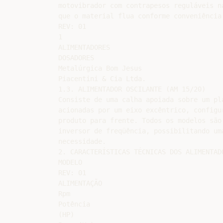
motovibrador com contrapesos reguláveis n
que o material flua conforme conveniência
REV: 01

1

ALIMENTADORES

DOSADORES

Metalúrgica Bom Jesus

Piacentini & Cia Ltda.

1.3. ALIMENTADOR OSCILANTE (AM 15/20)

Consiste de uma calha apoiada sobre um pl
acionadas por um eixo excêntrico, configu
produto para frente. Todos os modelos são
inversor de freqüência, possibilitando um
necessidade.

2. CARACTERÍSTICAS TÉCNICAS DOS ALIMENTADO
MODELO

REV: 01

ALIMENTAÇÃO

Rpm

Potência

(HP)
