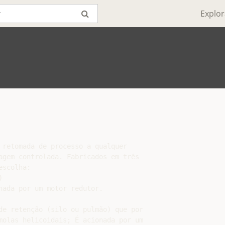
Explor
 retomada de processo a qualquer

agem controlada. Fabricados em três

scolha:



nada por um motor redutor.

de retenção (silo ou pulmão) que por

molas helicoidais; É acionada por um
