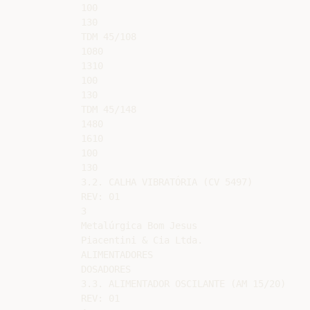
100

130

TDM 45/108

1080

1310

100

130

TDM 45/148

1480

1610

100

130

3.2. CALHA VIBRATÓRIA (CV 5497)

REV: 01

3

Metalúrgica Bom Jesus

Piacentini & Cia Ltda.

ALIMENTADORES

DOSADORES

3.3. ALIMENTADOR OSCILANTE (AM 15/20)

REV: 01
