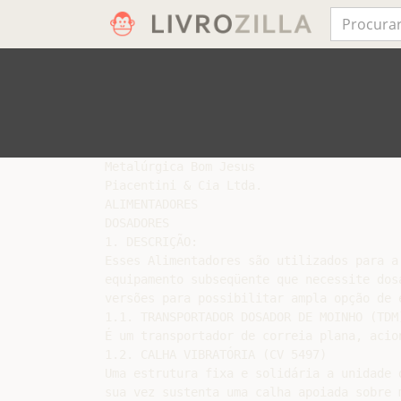
Metalúrgica Bom Jesus

Piacentini & Cia Ltda.

ALIMENTADORES

DOSADORES

1. DESCRIÇÃO:

Esses Alimentadores são utilizados para a
equipamento subseqüente que necessite dos
versões para possibilitar ampla opção de e
1.1. TRANSPORTADOR DOSADOR DE MOINHO (TDM)
É um transportador de correia plana, acio
1.2. CALHA VIBRATÓRIA (CV 5497)

Uma estrutura fixa e solidária a unidade 
sua vez sustenta uma calha apoiada sobre 