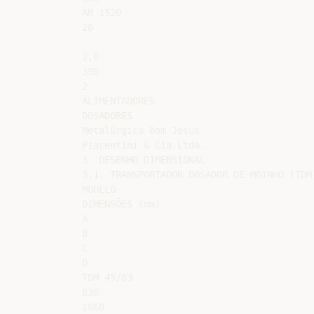
AM 1520

20

-

2,0

390

2

ALIMENTADORES

DOSADORES

Metalúrgica Bom Jesus

Piacentini & Cia Ltda.

3. DESENHO DIMENSIONAL

3.1. TRANSPORTADOR DOSADOR DE MOINHO (TDM)
MODELO

DIMENSÕES (mm)

A

B

C

D

TDM 45/83

830

1060
