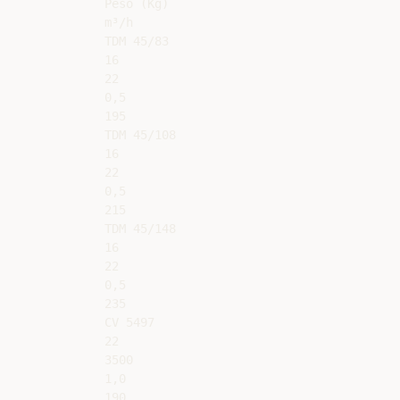
Peso (Kg)

m³/h

TDM 45/83

16

22

0,5

195

TDM 45/108

16

22

0,5

215

TDM 45/148

16

22

0,5

235

CV 5497

22

3500

1,0

190
