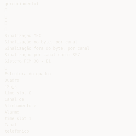
gerenciamento)









Sinalização MFC

Sinalização no byte, por canal

Sinalização fora do byte, por canal

Sinalização por canal comum SS7

Sistema PCM 30 - E1



Estrutura do quadro

Quadro

125s

time slot 0

Canal de

Alinhamento e

Alarme

time slot 1

Canal

telefônico
