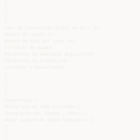








Taxa de transmissão global de bits (D)

Número de canais (z)

Número de bits por canal (b)

Estrutura do quadro

Parâmetros da modulação digital(PCM)

Parâmetros de transmissão

Vantagens e desvantagens









Regeneração 

Melhor uso da rede instalada 

Integração(voz, imagem , dados) 

Maior largura de banda necessária 






