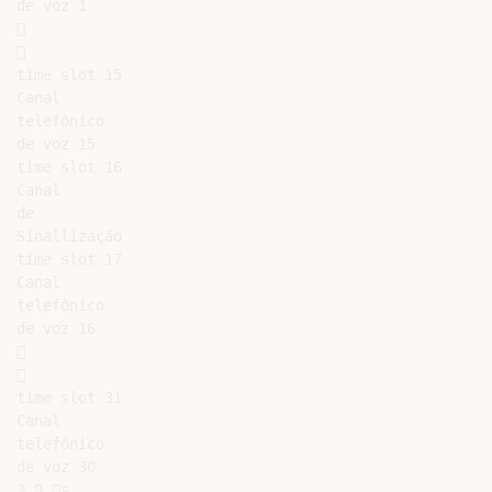
de voz 1





time slot 15

Canal

telefônico

de voz 15

time slot 16

Canal

de

Sinallização

time slot 17

Canal

telefônico

de voz 16





time slot 31

Canal

telefônico

de voz 30

3,9 s
