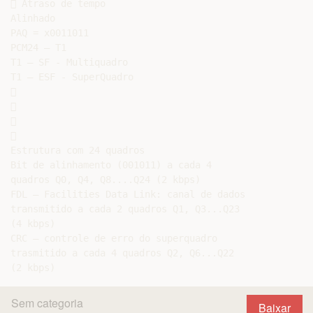
 Atraso de tempo

Alinhado

PAQ = x0011011

PCM24 – T1

T1 – SF - Multiquadro

T1 – ESF - SuperQuadro









Estrutura com 24 quadros

Bit de alinhamento (001011) a cada 4

quadros Q0, Q4, Q8....Q24 (2 kbps)

FDL – Facilities Data Link: canal de dados

transmitido a cada 2 quadros Q1, Q3...Q23

(4 kbps)

CRC – controle de erro do superquadro

trasmitido a cada 4 quadros Q2, Q6...Q22

Sem categoria
Baixar