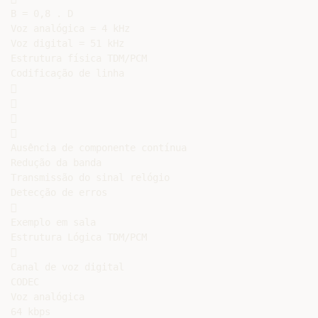
B = 0,8 . D

Voz analógica = 4 kHz

Voz digital = 51 kHz

Estrutura física TDM/PCM

Codificação de linha









Ausência de componente contínua

Redução da banda

Transmissão do sinal relógio

Detecção de erros



Exemplo em sala

Estrutura Lógica TDM/PCM



Canal de voz digital

CODEC

Voz analógica

64 kbps
