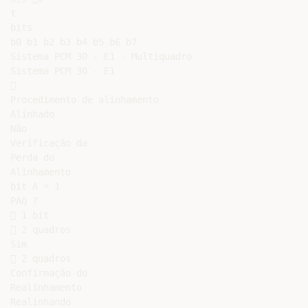
t

bits

b0 b1 b2 b3 b4 b5 b6 b7

Sistema PCM 30 - E1 - Multiquadro

Sistema PCM 30 - E1



Procedimento de alinhamento

Alinhado

Não

Verificação da

Perda do

Alinhamento

bit A = 1

PAQ ?

 1 bit

 2 quadros

Sim

 2 quadros

Confirmação do

Realinhamento

Realinhando
