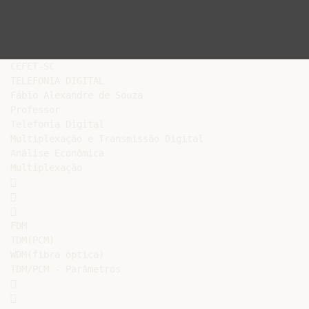
CEFET-SC

TELEFONIA DIGITAL

Fábio Alexandre de Souza

Professor

Telefonia Digital

Multiplexação e Transmissão Digital

Análise Econômica

Multiplexação







FDM

TDM(PCM)

WDM(fibra óptica)

TDM/PCM - Parâmetros




