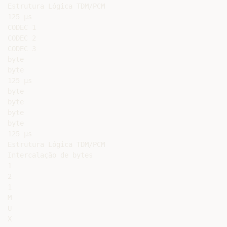
Estrutura Lógica TDM/PCM

125 µs

CODEC 1

CODEC 2

CODEC 3

byte

byte

125 µs

byte

byte

byte

byte

125 µs

Estrutura Lógica TDM/PCM

Intercalação de bytes

1

2

1

M

U

X
