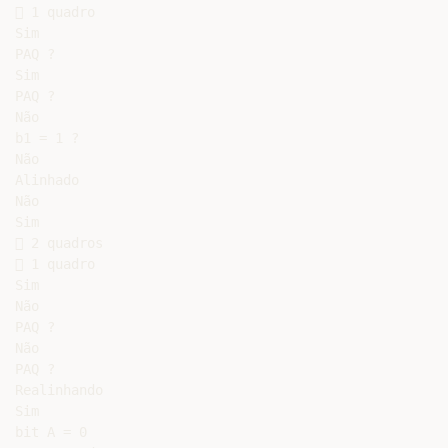
 1 quadro

Sim

PAQ ?

Sim

PAQ ?

Não

b1 = 1 ?

Não

Alinhado

Não

Sim

 2 quadros

 1 quadro

Sim

Não

PAQ ?

Não

PAQ ?

Realinhando

Sim

bit A = 0
