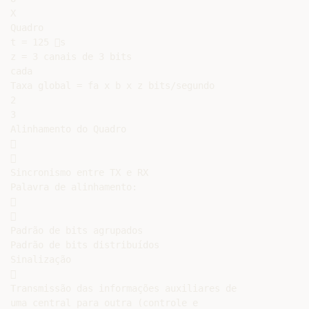
X

Quadro

t = 125 s

z = 3 canais de 3 bits

cada

Taxa global = fa x b x z bits/segundo

2

3

Alinhamento do Quadro





Sincronismo entre TX e RX

Palavra de alinhamento:





Padrão de bits agrupados

Padrão de bits distribuídos

Sinalização



Transmissão das informações auxiliares de

uma central para outra (controle e
