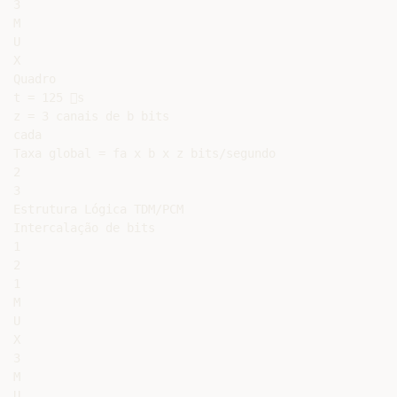
3

M

U

X

Quadro

t = 125 s

z = 3 canais de b bits

cada

Taxa global = fa x b x z bits/segundo

2

3

Estrutura Lógica TDM/PCM

Intercalação de bits

1

2

1

M

U

X

3

M

U
