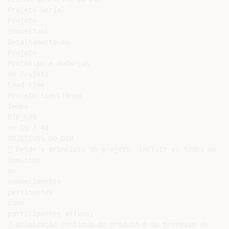
Projeto Serial

Projeto

conceitual

Detalhamento do

Projeto

Protótipo e mudanças

no Projeto

Lead time

Projeto Simultâneo

Tempo

DIP_CON

no 15 / 40

OBJETIVOS DO DIP

 Desde o princípio do projeto, incluir os todos os

domínios

de

conhecimentos

pertinentes

como

participantes ativos;

 Otimização contínua do produto e do processo de
