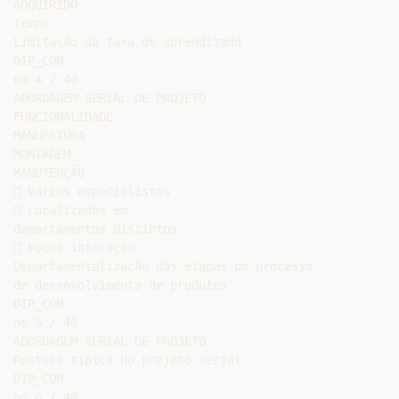
ADQUIRIDO

Tempo

Limitação da taxa de aprendizado

DIP_CON

no 4 / 40

ABORDAGEM SERIAL DE PROJETO

FUNCIONALIDADE

MANUFATURA

MONTAGEM

MANUTENÇÃO

 Vários especialistas

 Localizados em

departamentos distintos

 Pouca interação

Departamentalização das etapas do processo

de desenvolvimento de produtos

DIP_CON

no 5 / 40

ABORDAGEM SERIAL DE PROJETO

Postura típica do projeto serial

DIP_CON

no 6 / 40
