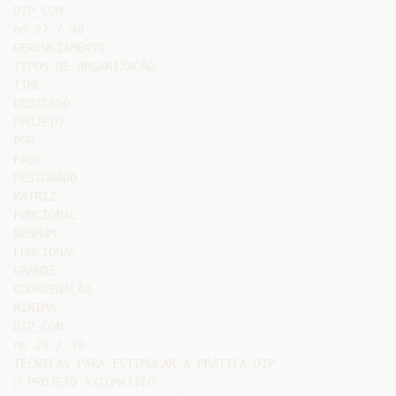
DIP_CON

no 27 / 40

GERENCIAMENTO

TIPOS DE ORGANIZAÇÃO

TIME

DEDICADO

PROJETO

POR

FASE

DESIGNADO

MATRIZ

FUNCIONAL

NENHUM

FUNCIONAL

GRANDE

COORDENAÇÃO

MÍNIMA

DIP_CON

no 28 / 40

TÉCNICAS PARA ESTIMULAR A PRÁTICA DIP

 PROJETO AXIOMÁTICO
