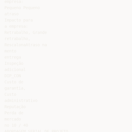
empresa:

Pequeno Pequeno

atraso

Impacto para

a empresa:

Retrabalho, Grande

retrabalho,

RescalonaAtraso na

mento

entrega

Inspeção

adicional

DIP_CON

Custo de

garantia,

Custo

administrativo

Reputação

Perda de

mercado

no 10 / 40

ABORDAGEM SERIAL DE PROJETO
