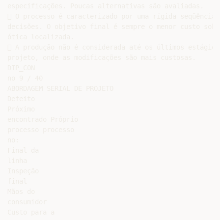
especificações. Poucas alternativas são avaliadas.

 O processo é caracterizado por uma rígida seqüência d
decisões. O objetivo final é sempre o menor custo sob u
ótica localizada.

 A produção não é considerada até os últimos estágios 
projeto, onde as modificações são mais custosas.

DIP_CON

no 9 / 40

ABORDAGEM SERIAL DE PROJETO

Defeito

Próximo

encontrado Próprio

processo processo

no:

Final da

linha

Inspeção

final

Mãos do

consumidor

Custo para a
