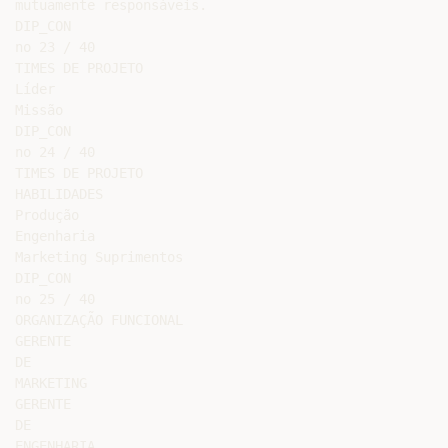
mutuamente responsáveis.

DIP_CON

no 23 / 40

TIMES DE PROJETO

Líder

Missão

DIP_CON

no 24 / 40

TIMES DE PROJETO

HABILIDADES

Produção

Engenharia

Marketing Suprimentos

DIP_CON

no 25 / 40

ORGANIZAÇÃO FUNCIONAL

GERENTE

DE

MARKETING

GERENTE

DE

ENGENHARIA
