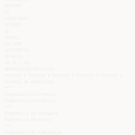
GERENTE

DE

FABRICAÇÃO

GERENTE

DE

VENDAS

DIP_CON

ASSITÊNCIA

TÉCNICA

no 26 / 40

ORGANIZAÇÃO MATRICIAL

Projeto A Projeto B Projeto C Projeto D Projeto E

Gerente de Marketing

***

Engenheiro Eletrônico

Engenheiro Eletrônico

***

Engenheiro de Software

Engenheiro Mecânico

***

Engenheiro de Fabricação
