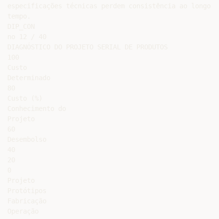
especificações técnicas perdem consistência ao longo do
tempo.

DIP_CON

no 12 / 40

DIAGNÓSTICO DO PROJETO SERIAL DE PRODUTOS

100

Custo

Determinado

80

Custo (%)

Conhecimento do

Projeto

60

Desembolso

40

20

0

Projeto

Protótipos

Fabricação

Operação
