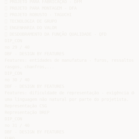
 PROJETO PARA FABRICAÇÃO - DFM

 PROJETO PARA MONTAGEM - DFA

 PROJETO ROBUSTO - TAGUCHI

 TECNOLOGIA DE GRUPO

 ENGENHARIA DO VALOR

 DESDOBRAMENTO DA FUNÇÃO QUALIDADE - QFD

DIP_CON

no 29 / 40

DBF - DESIGN BY FEATURES

Features: entidades de manufatura - furos, ressaltos,

rasgos, chanfros,...

DIP_CON

no 30 / 40

DBF - DESIGN BY FEATURES

Features: dificuldade de representação - exigência de

uma linguagem não natural por parte do projetista.

Representação CSG

Representação BREP

DIP_CON

no 31 / 40

DBF - DESIGN BY FEATURES

FURO
