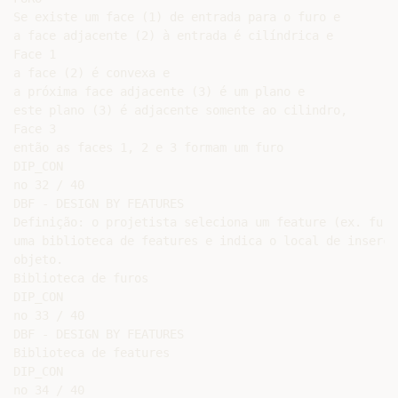
Se existe um face (1) de entrada para o furo e

a face adjacente (2) à entrada é cilíndrica e

Face 1

a face (2) é convexa e

a próxima face adjacente (3) é um plano e

este plano (3) é adjacente somente ao cilindro,

Face 3

então as faces 1, 2 e 3 formam um furo

DIP_CON

no 32 / 40

DBF - DESIGN BY FEATURES

Definição: o projetista seleciona um feature (ex. furo)
uma biblioteca de features e indica o local de inserção
objeto.

Biblioteca de furos

DIP_CON

no 33 / 40

DBF - DESIGN BY FEATURES

Biblioteca de features

DIP_CON

no 34 / 40
