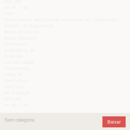
DIP_CON

no 39 / 40

CAPP

Planejamento da Produção Auxiliado por Computador

Projeto de Engenharia

Novos Processos

Novas máquinas

Manufatura

Engenharia de

Produção

Contabilidade

Suprimentos

Dados de

Manufatura

Controle

da Produção

DIP_CON

Sem categoria
Baixar