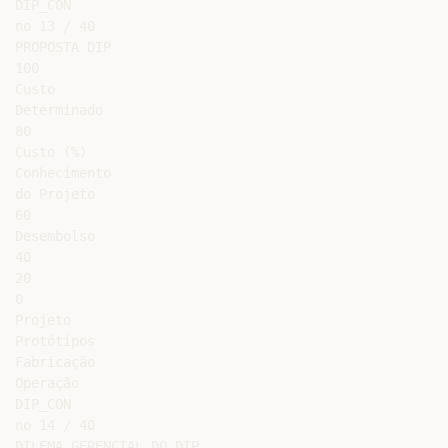
DIP_CON

no 13 / 40

PROPOSTA DIP

100

Custo

Determinado

80

Custo (%)

Conhecimento

do Projeto

60

Desembolso

40

20

0

Projeto

Protótipos

Fabricação

Operação

DIP_CON

no 14 / 40

DILEMA GERENCIAL DO DIP
