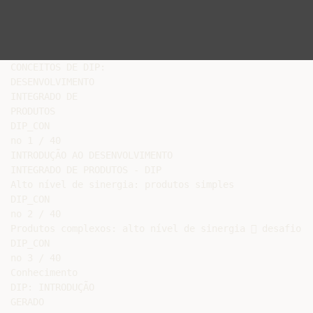
CONCEITOS DE DIP:

DESENVOLVIMENTO

INTEGRADO DE

PRODUTOS

DIP_CON

no 1 / 40

INTRODUÇÃO AO DESENVOLVIMENTO

INTEGRADO DE PRODUTOS - DIP

Alto nível de sinergia: produtos simples

DIP_CON

no 2 / 40

Produtos complexos: alto nível de sinergia  desafio

DIP_CON

no 3 / 40

Conhecimento

DIP: INTRODUÇÃO

GERADO
