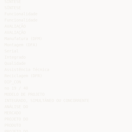
SÍNTESE

SÍNTESE

Funcionalidade

Funcionalidade

AVALIAÇÃO

AVALIAÇÃO

Manufatura (DFM)

Montagem (DFA)

Serial

Integrado

Qualidade

Assistência Técnica

Reciclagem (DFR)

DIP_CON

no 19 / 40

MODELO DE PROJETO

INTEGRADO, SIMULTÂNEO OU CONCORRENTE

ANÁLISE DO

MERCADO

PROJETO DO

PRODUTO

PROJETO DO
