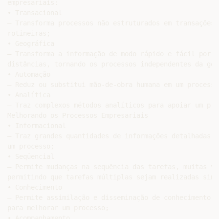
empresariais:

• Transacional

– Transforma processos não estruturados em transações

rotineiras;

• Geográfica

– Transforma a informação de modo rápido e fácil por gr
distâncias, tornando os processos independentes da geog
• Automação

– Reduz ou substitui mão-de-obra humana em um processo;
• Analítica

– Traz complexos métodos analíticos para apoiar um proc
Melhorando os Processos Empresariais

• Informacional

– Traz grandes quantidades de informações detalhadas p
um processo;

• Seqüencial

– Permite mudanças na sequência das tarefas, muitas vez
permitindo que tarefas múltiplas sejam realizadas simu
• Conhecimento

– Permite assimilação e disseminação de conhecimento e
para melhorar um processo;

• Acompanhamento
