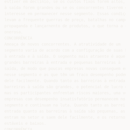
estiver em declínio, se os custos fixos forem altos, s
à saída forem grandes ou se os concorrentes tiverem gra
interesse em permanecer nesse segmento. Essas condições
levam a frequente guerras de preço, batalhas no campo d
propaganda e lançarnento de produtos, o que torna a co
onerosa.

CONCORRÊNCIA

Ameaça de novos concorrentes. A atratividade de um

segmento varia de acordo com a configuração de suas bar
à entrada e à saída. O segmento mais atraente é aquele
grandes barreiras à entrada e pequenas barreiras à

saída, de modo que poucas empresas novas conseguem entr
nesse segmento e as que têm um fraco desempenho podem s
dele facilmente. Quando tanto as barreiras à entrada q
barreiras à saída são grandes, o potencial de lucro é 
mas os participantes enfrentam riscos maiores, uma vez 
empresas com desempenho insatisfatório permanecem no

segmento e continuam na luta. Quando tanto as barreiras
entrada quanto as barreiras à saída são pequenas, as em
entram no setor e saem dele facilmente, e os retornos s
estáveis e baixos.

CONCORRÊNCIA
