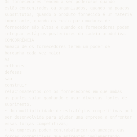
Os fornecedores tendem a ser poderosos quando

estão concentrados ou organizados, quando há poucos

substitutos, quando o produto fornecido é um material

importante, quando os custo para mudança de

fornecedor são altos e quando os fornecedores podem

integrar estágios posteriores da cadeia produtiva.

CONCORRÊNCIA

Ameaça de os fornecedores terem um poder de

barganha cada vez maior.

As

melhores

defesas

são

construir

relacionamentos com os fornecedores em que ambas

as partes saiam ganhando e usar diversas fontes de

suprimento.

• Uma multiplicidade de estratégias competitivas pode

ser desenvolvida para ajudar uma empresa a enfrentar

essas forças competitivas;

• As empresas podem contrabalançar as ameaças das

forças competitivas que enfrentam implementando
