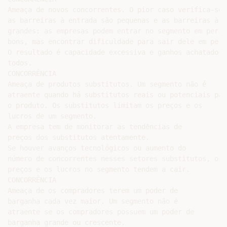
Ameaça de novos concorrentes. O pior caso verifica-se q
as barreiras à entrada são pequenas e as barreiras à s
grandes: as empresas podem entrar no segmento em períod
bons, mas encontrar dificuldade para sair dele em perí
O resultado é capacidade excessiva e ganhos achatados p
todos.

CONCORRÊNCIA

Ameaça de produtos substitutos. Um segmento não é

atraente quando há substitutos reais ou potenciais para
o produto. Os substitutos limitam os preços e os

lucros de um segmento.

A empresa tem de monitorar as tendências de

preços dos substitutos atentamente.

Se houver avanços tecnológicos ou aumento do

número de concorrentes nesses setores substitutos, os

preços e os lucros no segmento tendem a cair.

CONCORRÊNCIA

Ameaça de os compradores terem um poder de

barganha cada vez maior. Um segmento não é

atraente se os compradores possuem um poder de

barganha grande ou crescente.
