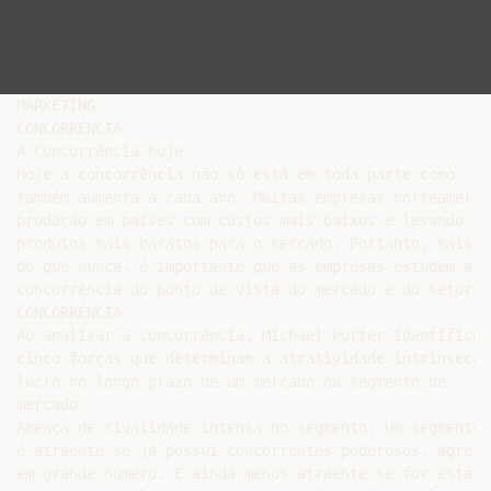
MARKETING

CONCORRÊNCIA

A Concorrência hoje

Hoje a concorrência não só está em toda parte como

também aumenta a cada ano. Muitas empresas norteameric
produção em países com custos mais baixos e levando

produtos mais baratos para o mercado. Portanto, mais

do que nunca, é importante que as empresas estudem a

concorrência do ponto de vista do mercado e do setor.

CONCORRÊNCIA

Ao analisar a concorrência, Michael Porter identificou

cinco forças que determinam a atratividade intrínseca d
lucro no longo prazo de um mercado ou segmento de

mercado

Ameaça de rivalidade intensa no segmento. Um segmento n
é atraente se já possui concorrentes poderosos, agressi
em grande número. É ainda menos atraente se for estável