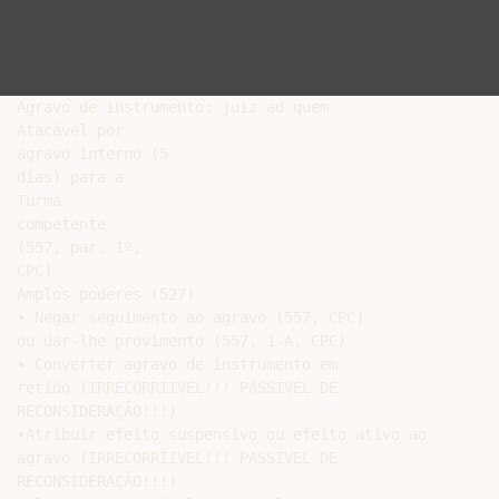
Agravo de instrumento: juiz ad quem

Atacável por

agravo interno (5

dias) para a

Turma

competente

(557, par. 1º,

CPC)

Amplos poderes (527)

• Negar seguimento ao agravo (557, CPC)

ou dar-lhe provimento (557, 1-A, CPC)

• Converter agravo de instrumento em

retido (IRRECORRÍIVEL!!! PASSÍVEL DE

RECONSIDERAÇÃO!!!)

•Atribuir efeito suspensivo ou efeito ativo ao

agravo (IRRECORRÍIVEL!!! PASSÍVEL DE

RECONSIDERAÇÃO!!!)
