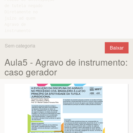
de tutela negado

Diretamente no

juízo ad quem

Agravo de

Sem categoria
Baixar
Aula5 - Agravo de instrumento:
caso gerador