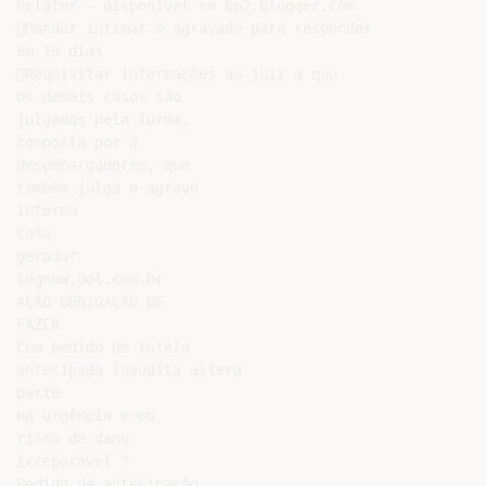
Relator – disponível em bp2.blogger.com

Mandar intimar o agravado para responder

em 10 dias

Requisitar informações ao juiz a quo

Os demais casos são

julgados pela Turma,

composta por 3

desembargadores, que

também julga o agravo

interno

Caso

gerador

idgnow.uol.com.br

AÇÃO OBRIGAÇÃO DE

FAZER

Com pedido de tutela

antecipada inaudita altera

parte

Há urgência e⁄ou

risco de dano

irreparável ?

Pedido de antecipação
