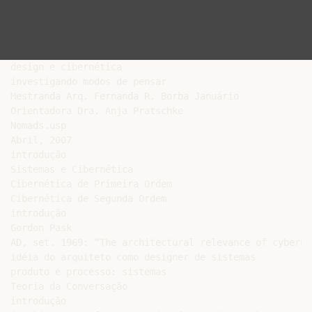
design e cibernética

investigando modos de pensar

Mestranda Arq. Fernanda R. Borba Januário

Orientadora Dra. Anja Pratschke

Nomads.usp

Abril, 2007

introdução

Sistemas e Cibernética

Cibernética de Primeira Ordem

Cibernética de Segunda Ordem

introdução

Gordon Pask

AD, set. 1969: “The architectural relevance of cybernet
idéia do arquiteto como designer de sistemas

produto e processo: sistemas

Teoria da Conversação

introdução
