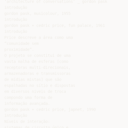
‘architecture of conversations’ _ gordon pask

introdução

gordon pask, musicolour, 1955

introdução

gordon pask + cedric price, fun palace, 1961

introdução

Price descreve a área como uma

“comunidade sem

proximidade”.

O projeto se constitui de uma

vasta malha de esferas [como

receptoras multi-direcionais,

armazenadoras e transmissoras

de mídias mistas] que são

espalhadas no sítio e dispostas

em diversos niveis de troca

compondo uma forma de

informação avançada.

gordon pask + cedric price, japnet, 1990

introdução

Níveis de interação:

sistemas de circuito único e
