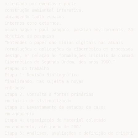
orientado por eventos e parte

construção ambiental interativa,

abrangendo tanto espaços

internos como externos.

usman haque + paul pangaro, paskian environments, 2006-
objetivo da pesquisa

“Entender o papel das mídias digitais nas atuais

formulações e aplicações da cibernética em processos de
design, em relação às formulações iniciais da chamada

Cibernética de Segunda Ordem, dos anos 1960.“

etapas do trabalho

Etapa 1: Revisão Bibliográfica

finalizando, mas sujeita a novas

entradas

Etapa 2: Consulta a fontes primárias

em início de sistematização

Etapa 3: Levantamento de estudos de casos

em andamento

Etapa 4: Organização do material coletado

em andamento, até junho de 2007

Etapa 5: Análises, avaliações e definição de critérios 