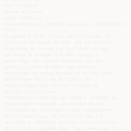
Ouro e platina

vieram do espaço,

dizem cientistas

Alessandro Greco, especial para o iG | 07/09/2011 11:31
Texto:

O algodão é um dos tecidos mais utilizados na

fabricação de roupas de bebê. Uma das questões

associadas ao seu uso é a facilidade com que

uma chama se propaga nele após começar a

pegar fogo, uma questão importante em, por

exemplo, pijamas de bebês. Uma pesquisa

apresentada na semana passada na reunião anual

da Sociedade Americana de Química usa

nanotecnologia para dar mais um passo na

solução deste problema.

Pesquisadores liderados por Jaime C. Grunlan, da

Universidade Texas A&M, nos Estados Unidos,

utilizaram uma tecnologia criada originalmente

para proteger vigas de aço contra fogo e a

aplicaram às roupinhas infantis. Ela torna mais

difícil para o algodão pegar fogo e mesmo que isto
