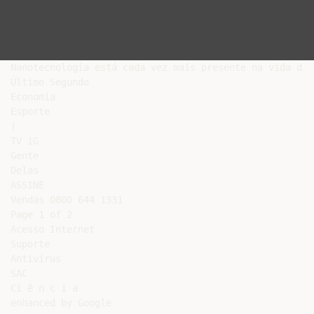
Nanotecnologia está cada vez mais presente na vida diá
Último Segundo

Economia

Esporte

|

TV iG

Gente

Delas

ASSINE

Vendas 0800 644 1331

Page 1 of 2

Acesso Internet

Suporte

Antivírus

SAC

Ci ê n c i a

enhanced by Google
