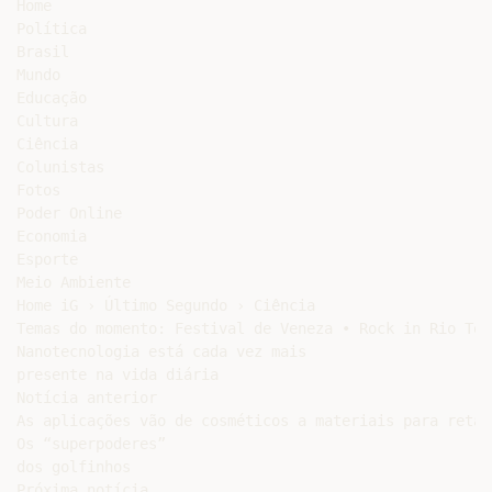
Home

Política

Brasil

Mundo

Educação

Cultura

Ciência

Colunistas

Fotos

Poder Online

Economia

Esporte

Meio Ambiente

Home iG › Último Segundo › Ciência

Temas do momento: Festival de Veneza • Rock in Rio Tod
Nanotecnologia está cada vez mais

presente na vida diária

Notícia anterior

As aplicações vão de cosméticos a materiais para retar
Os “superpoderes”

dos golfinhos

Próxima notícia
