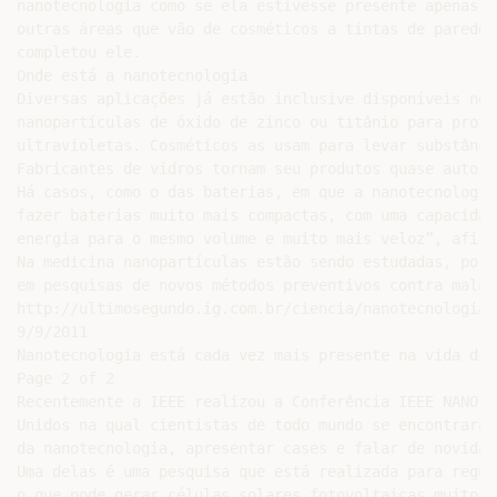
nanotecnologia como se ela estivesse presente apenas n
outras áreas que vão de cosméticos a tintas de parede,
completou ele.

Onde está a nanotecnologia

Diversas aplicações já estão inclusive disponíveis no 
nanopartículas de óxido de zinco ou titânio para prote
ultravioletas. Cosméticos as usam para levar substânci
Fabricantes de vidros tornam seu produtos quase auto-l
Há casos, como o das baterias, em que a nanotecnologia
fazer baterias muito mais compactas, com uma capacidad
energia para o mesmo volume e muito mais veloz”, afirm
Na medicina nanopartículas estão sendo estudadas, por 
em pesquisas de novos métodos preventivos contra malári
http://ultimosegundo.ig.com.br/ciencia/nanotecnologia-
9/9/2011

Nanotecnologia está cada vez mais presente na vida diá
Page 2 of 2

Recentemente a IEEE realizou a Conferência IEEE NANO 2
Unidos na qual cientistas de todo mundo se encontraram
da nanotecnologia, apresentar cases e falar de novidad
Uma delas é uma pesquisa que está realizada para regul
o que pode gerar células solares fotovoltaicas muito m