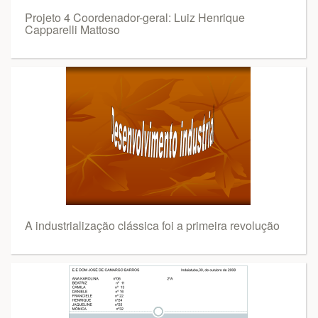
Projeto 4 Coordenador-geral: Luiz Henrique
Capparelli Mattoso
A industrialização clássica foi a primeira revolução