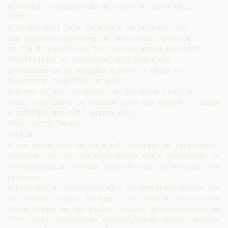
aconteça, a propagação da chama se torna mais

lenta.

O responsável pela façanha é um polímero com

uma espessura milhares de vezes mais fino que

um fio de cabelo que faz com que possa penetrar

Propriedades da nanotecnologia podem até

profundamente no algodão e parar a chama no

beneficiar roupinhas de bebê

momento em que ela nasce. Ao primeiro sinal de

fogo, o polímero se expande como uma espuma, criando p
o material que está abaixo dela.

Foto: Getty Images

Ampliar

O uso deste tipo de material, chamado de retardante de
novidade, mas há uma preocupação com a toxicidade em r
nanotecnologia, Grunla, além de usar um material menos
processo.

A presença da nanotecnologia no cotidiano humano não é
de carbono, vulgo, fuligem.”, afirmou ao iG o professo
Universidade de São Paulo, criador do Laboratório de S
IEEE, maior associação tecnológica do mundo. “Atualmen