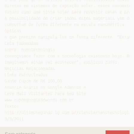
diretas em sistemas de captação solar, esses nanomater
futuro como uma tinta solar para revestir casas e préd
A possibilidade de criar todos estes materiais vem de 
comportam de forma diferente na escala nanométrica. Su
ópticas

o que permite manipulá-los de forma diferente. “Estamo
Leia tudomudam

sobre: nanotecnologia

conseguimos fazer com a tecnologia existente hoje. Nos
imaginamos ainda vai acontecer”, explicou Zuffo.

Notícias Relacionadas

Links Patrocinados

Ganhe Cupom de R$ 100,00

Anuncie Grátis no Google AdWords e

Leve Mais Visitantes Para Seu Site

www.cupomgoogleadwords.com.br

Texto:

http://ultimosegundo.ig.com.br/ciencia/nanotecnologia-
Sem categoria