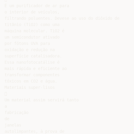
É um purificador de ar para

o interior de veículos,

filtrando poluentes. Devese ao uso do dióxido de

titânio (TiO2) como uma

máquina molecular. TiO2 é

um semicondutor ativado

por fótons UVA para

oxidação e redução na

superfície catalisadora.

Essa nanofotocatálise é

mais rápida e eficiente ao

transformar componentes

tóxicos em CO2 e água.

Materiais super-lisos



Um material assim servirá tanto

a

fabricação

de

janelas

autolimpantes, à prova de
