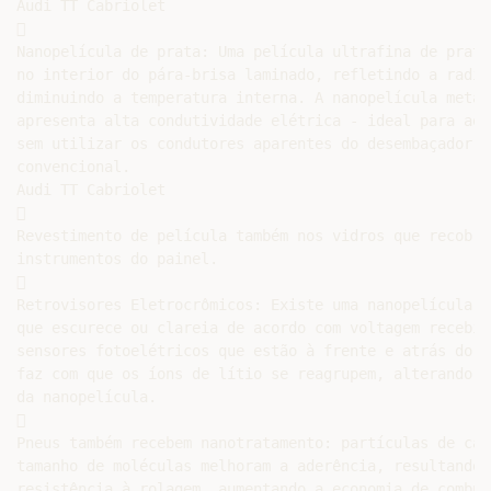
Audi TT Cabriolet



Nanopelícula de prata: Uma película ultrafina de prata
no interior do pára-brisa laminado, refletindo a radia
diminuindo a temperatura interna. A nanopelícula metál
apresenta alta condutividade elétrica - ideal para aqu
sem utilizar os condutores aparentes do desembaçador

convencional.

Audi TT Cabriolet



Revestimento de película também nos vidros que recobrem
instrumentos do painel.



Retrovisores Eletrocrômicos: Existe uma nanopelícula n
que escurece ou clareia de acordo com voltagem recebida
sensores fotoelétricos que estão à frente e atrás do c
faz com que os íons de lítio se reagrupem, alterando a
da nanopelícula.



Pneus também recebem nanotratamento: partículas de carb
tamanho de moléculas melhoram a aderência, resultando 
resistência à rolagem, aumentando a economia de combust