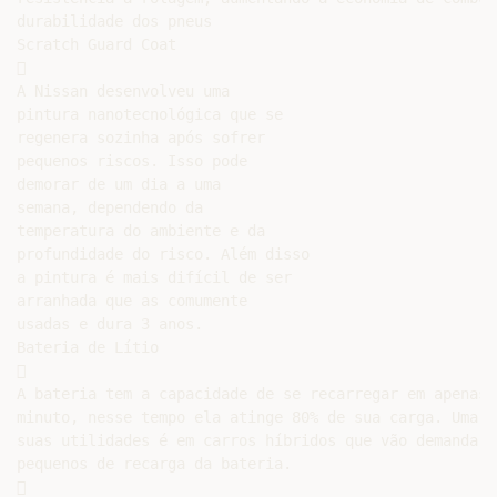
durabilidade dos pneus

Scratch Guard Coat



A Nissan desenvolveu uma

pintura nanotecnológica que se

regenera sozinha após sofrer

pequenos riscos. Isso pode

demorar de um dia a uma

semana, dependendo da

temperatura do ambiente e da

profundidade do risco. Além disso

a pintura é mais difícil de ser

arranhada que as comumente

usadas e dura 3 anos.

Bateria de Lítio



A bateria tem a capacidade de se recarregar em apenas 1
minuto, nesse tempo ela atinge 80% de sua carga. Uma de
suas utilidades é em carros híbridos que vão demandar t
pequenos de recarga da bateria.


