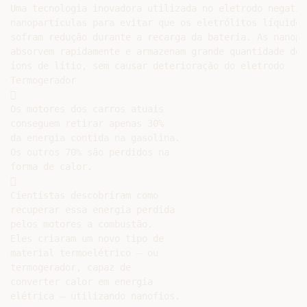
Uma tecnologia inovadora utilizada no eletrodo negativ
nanopartículas para evitar que os eletrólitos líquidos
sofram redução durante a recarga da bateria. As nanopa
absorvem rapidamente e armazenam grande quantidade de

íons de lítio, sem causar deterioração do eletrodo

Termogerador



Os motores dos carros atuais

conseguem retirar apenas 30%

da energia contida na gasolina.

Os outros 70% são perdidos na

forma de calor.



Cientistas descobriram como

recuperar essa energia perdida

pelos motores a combustão.

Eles criaram um novo tipo de

material termoelétrico — ou

termogerador, capaz de

converter calor em energia

elétrica — utilizando nanofios.
