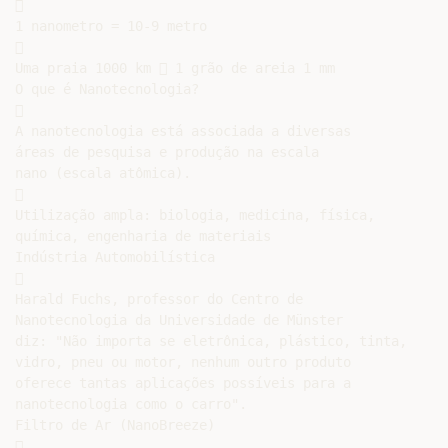


1 nanometro = 10-9 metro



Uma praia 1000 km  1 grão de areia 1 mm

O que é Nanotecnologia?



A nanotecnologia está associada a diversas

áreas de pesquisa e produção na escala

nano (escala atômica).



Utilização ampla: biologia, medicina, física,

química, engenharia de materiais

Indústria Automobilística



Harald Fuchs, professor do Centro de

Nanotecnologia da Universidade de Münster

diz: "Não importa se eletrônica, plástico, tinta,

vidro, pneu ou motor, nenhum outro produto

oferece tantas aplicações possíveis para a

nanotecnologia como o carro".

Filtro de Ar (NanoBreeze)


