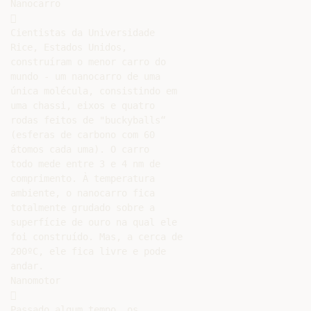
Nanocarro



Cientistas da Universidade

Rice, Estados Unidos,

construíram o menor carro do

mundo - um nanocarro de uma

única molécula, consistindo em

uma chassi, eixos e quatro

rodas feitos de "buckyballs“

(esferas de carbono com 60

átomos cada uma). O carro

todo mede entre 3 e 4 nm de

comprimento. À temperatura

ambiente, o nanocarro fica

totalmente grudado sobre a

superfície de ouro na qual ele

foi construído. Mas, a cerca de

200ºC, ele fica livre e pode

andar.

Nanomotor



Passado algum tempo, os
