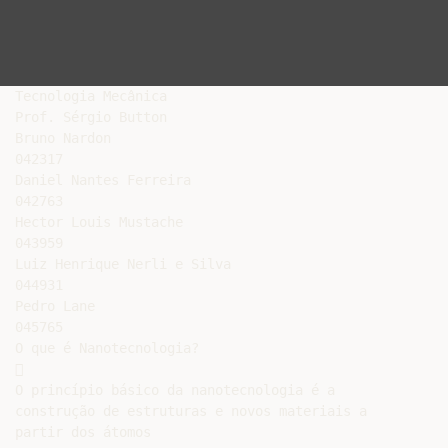
Tecnologia Mecânica

Prof. Sérgio Button

Bruno Nardon

042317

Daniel Nantes Ferreira

042763

Hector Louis Mustache

043959

Luiz Henrique Nerli e Silva

044931

Pedro Lane

045765

O que é Nanotecnologia?



O princípio básico da nanotecnologia é a

construção de estruturas e novos materiais a

partir dos átomos
