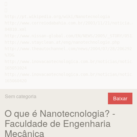




http://pt.wikipedia.org/wiki/Nanotecnologia

http://www.correiodabahia.com.br/2003/11/21/noticia.as
84810.xml

http://www.nissan-global.com/EN/NEWS/2005/_STORY/05120
http://www.stayclean.at/eng/nanotechnologie.php

http://www.theautochannel.com/news/2004/07/28/206292.h
%7D&

http://www.inovacaotecnologica.com.br/noticias/noticia
165051024

http://www.inovacaotecnologica.com.br/noticias/noticia
Sem categoria
Baixar
O que é Nanotecnologia? -
Faculdade de Engenharia
Mecânica