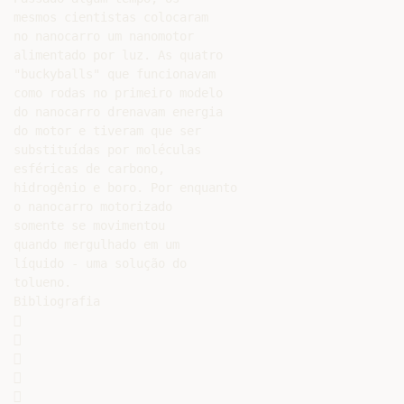
mesmos cientistas colocaram

no nanocarro um nanomotor

alimentado por luz. As quatro

"buckyballs" que funcionavam

como rodas no primeiro modelo

do nanocarro drenavam energia

do motor e tiveram que ser

substituídas por moléculas

esféricas de carbono,

hidrogênio e boro. Por enquanto

o nanocarro motorizado

somente se movimentou

quando mergulhado em um

líquido - uma solução do

tolueno.

Bibliografia










