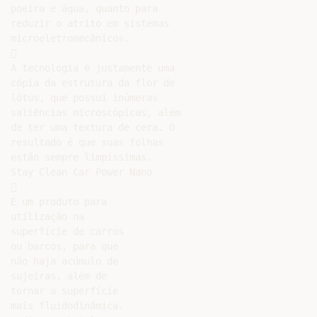
poeira e água, quanto para

reduzir o atrito em sistemas

microeletromecânicos.



A tecnologia é justamente uma

cópia da estrutura da flor de

lótus, que possui inúmeras

saliências microscópicas, além

de ter uma textura de cera. O

resultado é que suas folhas

estão sempre limpíssimas.

Stay Clean Car Power Nano



É um produto para

utilização na

superfície de carros

ou barcos, para que

não haja acúmulo de

sujeiras, além de

tornar a superfície

mais fluidodinâmica.
