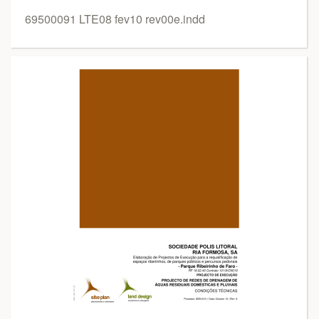
69500091 LTE08 fev10 rev00e.indd