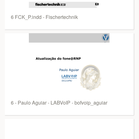
6 FCK_P.indd - Fischertechnik
6 - Paulo Aguiar - LABVoIP - bofvoip_aguiar