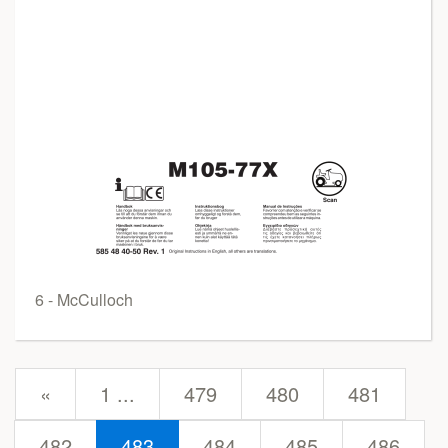
6 - McCulloch
prev
«
1 ...
479
480
481
482
483
484
485
486