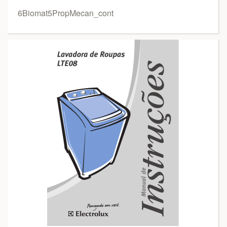
6Biomat5PropMecan_cont