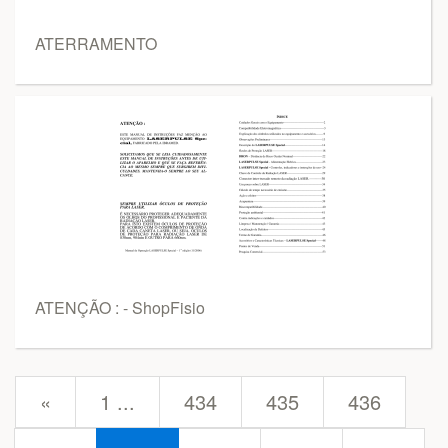
ATERRAMENTO
ATENÇÃO : - ShopFisio
prev
«
1 ...
434
435
436