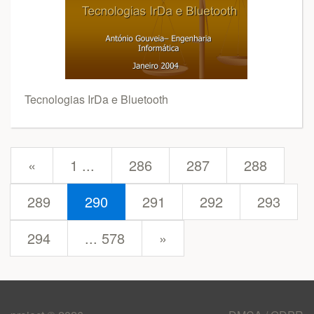
Tecnologias IrDa e Bluetooth
prev
«
1 ...
286
287
288
289
290
291
292
293
next
294
... 578
»