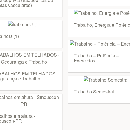
cheophyta (traqueófitas ou
ntas vasculares)
Trabalho, Energia e Potênc
balhoU (1)
Trabalho – Potência –
Exercícios
ABALHOS EM TELHADOS
egurança e Trabalho
Trabalho Semestral
balhos em altura -
duscon-PR