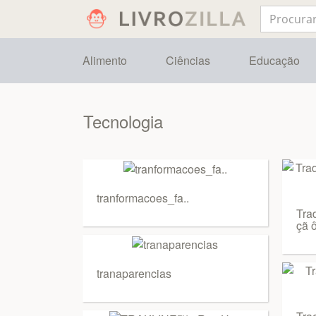
Alimento
Ciências
Educação
Tecnologia
tranformacoes_fa..
Tra
çã 
tranaparencias