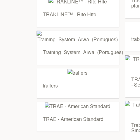
Tra
pla
TRAKLINE™ - Rite Hite
tra
Training_System_Aiwa_(Portugues)
TR
- S
trailers
TRAE - American Standard
Tra
Sin