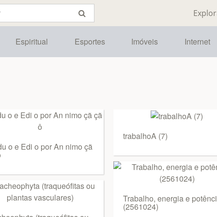
Explor
Espiritual
Esportes
Imóveis
Internet
trabalhoA (7)
du o e Edi o por An nimo çã
ô
Trabalho, energia e potênc
(2561024)